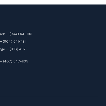
ark — (904) 541-1191
— (904) 541-1191
nge — (386) 492-
— (407) 547-1105