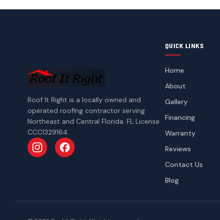
QUICK LINKS
Home
About
Roof It Right is a locally owned and
Gallery
operated roofing contractor serving
Financing
Northeast and Central Florida. FL License
CCC1329164.
Warranty
Reviews
Follow us on Instagram
Follow us on Facebook
Contact Us
Blog