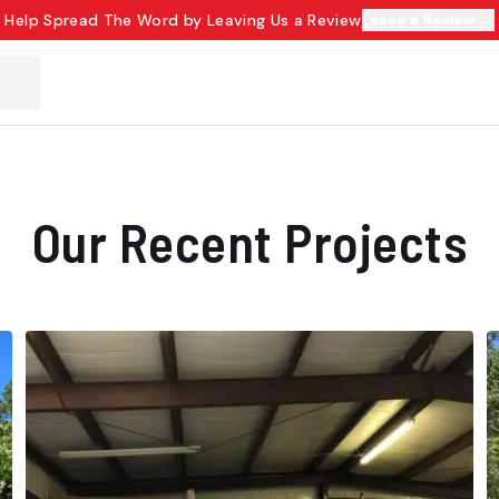
Help Spread The Word by Leaving Us a Review
Leave a Review →
Our Recent Projects​​​​‌ ‍ ​‍​‍‌‍ ‌ ​‍‌‍‍‌‌‍‌ ‌‍‍‌‌‍ ‍​‍​‍​ ‍‍​‍​‍‌ ​ ‌‍​‌‌‍ ‍‌‍‍‌‌ ‌​‌ ‍‌​‍ ‍‌‍‍‌‌‍ ​‍​‍​‍ ​​‍​‍‌‍‍​‌ ​‍‌‍‌‌‌‍‌‍​‍​‍​ ‍‍​‍​‍‌‍‍​‌ ‌​‌ ‌​‌ ​​​ ‍‍​‍ ​‍ ‌‍ ​‌‍ ‌‍​ ‌‍​‌‌‍ ​‌‍‍​‌‍ ‌ ​ ‌ ‌​​ ‍‍​ ​ ​ ​ ​ ​ ​ ​ ​‍ ‌‍‍‌‌‍ ‍‌ ‌​‌‍‌‌‌‍ ‍‌ ‌​​‍ ‌‍‌‌‌‍‌​‌‍‍‌‌ ‌​​‍ ‌‍ ‌‌‍ ‌‍‌​‌‍‌‌​ ‌‌ ​​‌ ​‍‌‍‌‌‌ ​ ‌‍‌‌‌‍ ‍‌ ‌​‌‍​‌‌ ‌​‌‍‍‌‌‍ ‌‍ ‍​ ‍ ‌‍‍‌‌‍‌​​ ‌‌ ​​‌‍​‌‌‍‌ ‌‍‌‌​‍ ‌‌‍‌ ‌‍​‌‌‍ ​‌‍ ​‌‍‌‌‌ ​‍‌ ‍‌​ ‍ ‌ ‌​‌ ‍‌‌ ​​‌‍‌‌​ ‌‌ ​​‌‍​‌‌‍‌ ‌‍‌‌​ ‍ ‌ ​​‌‍​‌‌ ‌​‌‍‍​​ ‌‌ ​​‌‍​‌‌‍‌ ‌‍‌‌‌​​‍‌ ‌‌‌‍‍‌‌‍ ​‌‍‌​‌‍‌‌‌ ​‍​‍‌‌​ ‌‌‌​​‍‌‌ ‌‍‍ ‌‍‌‌‌ ‍‌​‍‌‌​ ​ ‌​‌​​‍‌‌​ ​ ‌​‌​​‍‌‌​ ​‍​ ​‍‌‍​ ‌‍​‌‌‍‌‍​ ‍‌​ ‍‌​ ‍‌​ ‌​​ ‌‍​ ‍​​ ‌​​ ‍​​ ‌‍​‍‌‌​ ​‍​ ​‍​‍‌‌​ ‌‌‌​‌​​‍ ‍‌ ‌​‌‍‍‌‌ ‌​‌‍ ​‌‍‌‌​ ‌‍​‍‌‍​‌‌ ​ ‌‍‌‌‌‌‌‌‌ ​‍‌‍ ​​ ‌‌‍‍​‌ ‌​‌ ‌​‌ ​​​‍‌‌​ ​ ‌​​‌​‍‌‌​ ​‍‌​‌‍​‍‌‌​ ​‍‌​‌‍‌‍ ​‌‍ ‌‍​ ‌‍​‌‌‍ ​‌‍‍​‌‍ ‌ ​ ‌ ‌​​‍‌‌​ ​ ‌​​‌​ ​ ​ ​ ​ ​ ​ ​ ​‍‌‍‌‍‍‌‌‍‌​​ ‌‌ ​​‌‍​‌‌‍‌ ‌‍‌‌​‍ ‌‌‍‌ ‌‍​‌‌‍ ​‌‍ ​‌‍‌‌‌ ​‍‌ ‍‌​‍‌‍‌ ‌​‌ ‍‌‌ ​​‌‍‌‌​ ‌‌ ​​‌‍​‌‌‍‌ ‌‍‌‌​‍‌‍‌ ​​‌‍​‌‌ ‌​‌‍‍​​ ‌‌ ​​‌‍​‌‌‍‌ ‌‍‌‌‌​​‍‌ ‌‌‌‍‍‌‌‍ ​‌‍‌​‌‍‌‌‌ ​‍​‍‌‌​ ‌‌‌​​‍‌‌ ‌‍‍ ‌‍‌‌‌ ‍‌​‍‌‌​ ​ ‌​‌​​‍‌‌​ ​ ‌​‌​​‍‌‌​ ​‍​ ​‍‌‍​ ‌‍​‌‌‍‌‍​ ‍‌​ ‍‌​ ‍‌​ ‌​​ ‌‍​ ‍​​ ‌​​ ‍​​ ‌‍​‍‌‌​ ​‍​ ​‍​‍‌‌​ ‌‌‌​‌​​‍ ‍‌ ‌​‌‍‍‌‌ ‌​‌‍ ​‌‍‌‌​‍‌‍‌ ​​‌‍‌‌‌ ​‍‌ ​ ‌ ​​‌‍‌‌‌‍​ ‌ ‌​‌‍‍‌‌ ‌‍‌‍‌‌​ ‌‌ ​​‌ ‌‌‌‍​‍‌‍ ​‌‍‍‌‌ ​ ‌‍‍​‌‍‌‌‌‍‌​​‍​‍‌ ‌