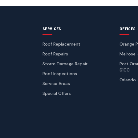
SERVICES
OFFICES
Roof Replacement
Orange P
Roof Repairs
Melrose 
Storm Damage Repair
Port Ora
6100
Roof Inspections
Orlando 
Service Areas
Special Offers