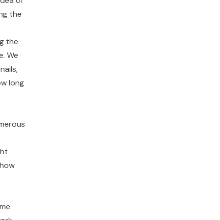
idea of
ing the
ng the
me. We
nails,
ow long
umerous
ght
f how
ime