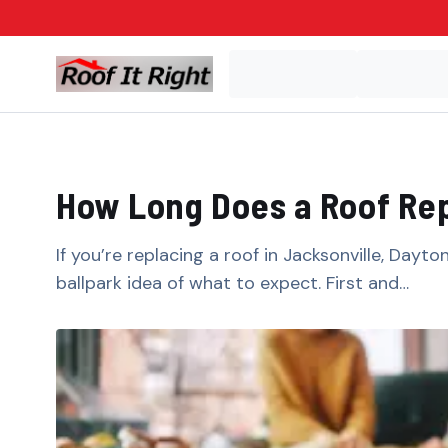
How Long Does a Roof Replacement Take?​​​​‌ ‍ ​‍​‍‌‍ ‌ ​‍‌‍‍‌‌‍‌ ‌‍‍‌‌‍ ‍​‍​‍​ ‍‍​‍​‍‌ ​ ‌‍​‌‌‍ ‍‌‍‍‌‌ ‌​‌ ‍‌​‍ ‍‌‍‍‌‌‍ ​‍​‍​‍ ​​‍​‍‌‍‍​‌ ​‍‌‍‌‌‌‍‌‍​‍​‍​ ‍‍​‍​‍‌‍‍​‌ ‌​‌ ‌​‌ ​​​ ‍‍​‍ ​‍ ‌‍ ​‌‍ ‌‍​ ‌‍​‌‌‍ ​‌‍‍​‌‍ ‌ ​ ‌ ‌​​ ‍‍​ ​ ​ ​ ​ ​ ​ ​ ​‍ ‌‍‍‌‌‍ ‍‌ ‌​‌‍‌‌‌‍ ‍‌ ‌​​‍ ‌‍‌‌‌‍‌​‌‍‍‌‌ ‌​​‍ ‌‍ ‌‌‍ ‌‍‌​‌‍‌‌​ ‌‌ ​​‌ ​‍‌‍‌‌‌ ​ ‌‍‌‌‌‍ ‍‌ ‌​‌‍​‌‌ ‌​‌‍‍‌‌‍ ‌‍ ‍​ ‍ ‌‍‍‌‌‍‌​​ ‌‌‍​‍‌‍ ​‌‍ ‌‍‌ ​‍ ‌‌ ‌ ‌ ​​​‍ ‌‌‍‍​‌‍ ‌ ‌ ​‍ ‌‌‍ ​‌‍ ‌‍ ‍‌‍‌ ​‍ ‌‌‍‌​‌‍ ‌‍‌‌‌ ​ ​‍ ‌‌‍​‌​‍ ‌‌ ​‍‌‍ ‌‍ ‌‍‌‍​‍ ‌‌ ​‍‌‍‌‌‌ ​​‌‍ ​‌‍​‌‌‍​ ‌‍‌‌‌‍ ‌‌‍‌‌‌‍ ‍‌ ‌​​‍ ‌‌ ‌​‌‍​‌‌‍‍ ‌‍‌‌​ ‍ ‌ ‌​‌ ‍‌‌ ​​‌‍‌‌​ ‌‌‍​‍‌‍ ​‌‍ ‌‍‌ ​ ‍ ‌ ​​‌‍​‌‌ ‌​‌‍‍​​ ‌‌ ‌​‌‍‍‌‌ ‌​‌‍ ​‌‍‌‌​ ‌‍​‍‌‍​‌‌ ​ ‌‍‌‌‌‌‌‌‌ ​‍‌‍ ​​ ‌‌‍‍​‌ ‌​‌ ‌​‌ ​​​‍‌‌​ ​ ‌​​‌​‍‌‌​ 
If you’re replacing a roof in Jacksonville, Dayto
ballpark idea of what to expect. First and…​​​​‌ ‍ ​‍​‍‌‍ ‌ ​‍‌‍‍‌‌‍‌ ‌‍‍‌‌‍ ‍​‍​‍​ ‍‍​‍​‍‌ ​ ‌‍​‌‌‍ ‍‌‍‍‌‌ ‌​‌ ‍‌​‍ ‍‌‍‍‌‌‍ ​‍​‍​‍ ​​‍​‍‌‍‍​‌ ​‍‌‍‌‌‌‍‌‍​‍​‍​ ‍‍​‍​‍‌‍‍​‌ ‌​‌ ‌​‌ ​​​ ‍‍​‍ ​‍ ‌‍ ​‌‍ ‌‍​ ‌‍​‌‌‍ ​‌‍‍​‌‍ ‌ ​ ‌ ‌​​ ‍‍​ ​ ​ ​ ​ ​ ​ ​ ​‍ ‌‍‍‌‌‍ ‍‌ ‌​‌‍‌‌‌‍ ‍‌ ‌​​‍ ‌‍‌‌‌‍‌​‌‍‍‌‌ ‌​​‍ ‌‍ ‌‌‍ ‌‍‌​‌‍‌‌​ ‌‌ ​​‌ ​‍‌‍‌‌‌ ​ ‌‍‌‌‌‍ ‍‌ ‌​‌‍​‌‌ ‌​‌‍‍‌‌‍ ‌‍ ‍​ ‍ ‌‍‍‌‌‍‌​​ ‌‌‍​‍‌‍ ​‌‍ ‌‍‌ ​‍ ‌‌ ‌ ‌ ​​​‍ ‌‌‍‍​‌‍ ‌ ‌ ​‍ ‌‌‍ ​‌‍ ‌‍ ‍‌‍‌ ​‍ ‌‌‍‌​‌‍ ‌‍‌‌‌ ​ ​‍ ‌‌‍​‌​‍ ‌‌ ​‍‌‍ ‌‍ ‌‍‌‍​‍ ‌‌ ​‍‌‍‌‌‌ ​​‌‍ ​‌‍​‌‌‍​ ‌‍‌‌‌‍ ‌‌‍‌‌‌‍ ‍‌ ‌​​‍ ‌‌ ‌​‌‍​‌‌‍‍ ‌‍‌‌​ ‍ ‌ ‌​‌ ‍‌‌ ​​‌‍‌‌​ ‌‌‍​‍‌‍ ​‌‍ ‌‍‌ ​ ‍ ‌ ​​‌‍​‌‌ ‌​‌‍‍​​ ‌‌‍‌​‌‍‌‌‌ ​ ‌‍​ ‌ ​‍‌‍‍‌‌ ​​‌ ‌​‌‍‍‌‌‍ ‌‍ ‍​ ‌‍​‍‌‍​‌‌ ​ ‌‍‌‌‌‌‌‌‌ ​‍‌‍ ​​ ‌‌‍‍​‌ ‌​‌ ‌​‌ ​​​‍‌‌​ ​ ‌​​‌​‍‌‌​ ​‍‌​‌‍​‍‌‌​ ​‍‌​‌‍‌‍ ​‌‍ ‌‍​ ‌‍​‌‌‍ ​‌‍‍​‌‍ ‌ ​ ‌ ‌​​‍‌‌​ ​ ‌​​‌​ ​ ​ ​ ​ ​ ​ ​ ​‍‌‍‌‍‍‌‌‍‌​​ ‌‌‍​‍‌‍ ​‌‍ ‌‍‌ ​‍ ‌‌ ‌ ‌ ​​​‍ ‌‌‍‍​‌‍ ‌ ‌ ​‍ ‌‌‍ ​‌‍ ‌‍ ‍‌‍‌ ​‍ ‌‌‍‌​‌‍ ‌‍‌‌‌ ​ ​‍ ‌‌‍​‌​‍ ‌‌ ​‍‌‍ ‌‍ ‌‍‌‍​‍ ‌‌ ​‍‌‍‌‌‌ ​​‌‍ ​‌‍​‌‌‍​ ‌‍‌‌‌‍ ‌‌‍‌‌‌‍ ‍‌ ‌​​‍ ‌‌ ‌​‌‍​‌‌‍‍ ‌‍‌‌​‍‌‍‌ ‌​‌ ‍‌‌ ​​‌‍‌‌​ ‌‌‍​‍‌‍ ​‌‍ ‌‍‌ ​‍‌‍‌ ​​‌‍​‌‌ ‌​‌‍‍​​ ‌‌‍‌​‌‍‌‌‌ ​ ‌‍​ ‌ ​‍‌‍‍‌‌ ​​‌ ‌​‌‍‍‌‌‍ ‌‍ ‍​‍‌‍‌ ​​‌‍‌‌‌ ​‍‌ ​ ‌ ​​‌‍‌‌‌‍​ ‌ ‌​‌‍‍‌‌ ‌‍‌‍‌‌​ ‌‌ ​​‌ ‌‌‌‍​‍‌‍ ​‌‍‍‌‌ ​ ‌‍‍​‌‍‌‌‌‍‌​​‍​‍‌ ‌