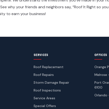
omplete. We understand the investment you’ve made in your h
. See why your friends and neighbors say, “Roof It Right so yo
​‌​‍ ‌‌ ​‍‌‍ ‌‍ ‌‍‌‍​‍ ‌‌ ​‍‌‍‌‌‌ ​​‌‍ ​‌‍​‌‌‍​ ‌‍‌‌‌‍ ‌‌‍‌‌‌‍ ‍‌ ‌​​‍ ‌‌ ‌​‌‍​‌‌‍‍ ‌‍‌‌​‍‌‍‌ ‌​‌ ‍‌‌ ​​‌‍‌‌​ ‌‌‍​‍‌‍ ​‌‍ ‌‍‌ ​‍‌‍‌ ​​‌‍​‌‌ ‌​‌‍‍​​ ‌‌ ​‍‌‍‍‌‌‍​ ‌‍‍​‌‌‌​‌‍‌‌‌ ‍​‌ ‌​​‍‌‌​ ‌‌‌​​‍‌‌ ‌‍‍ ‌‍‌‌‌ ‍‌​‍‌‌​ ​ ‌​‌​​‍‌‌​ ​ ‌​‌​​‍‌‌​ ​‍​ ​‍​ ‍​‌‍​‍​ ‌ ​ ‌‌​ ‌‍​ ‍​‌‍​‌‌‍‌‌‌‍‌‍​ ​​​ ​‌​ ​​​‍‌‌​ ​‍​ ​‍​‍‌‌​ ‌‌‌​‌​​‍ ‍‌‍​ ‌‍‍​‌‍‍‌‌‍ ​‌‍‌​‌ ​‍‌‍‌‌‌‍ ‍​‍‌‌​ ‌‌‌​​‍‌‌ ‌‍‍ ‌‍‌‌‌ ‍‌​‍‌‌​ ​ ‌​‌​​‍‌‌​ ​ ‌​‌​​‍‌‌​ ​‍​ ​‍‌‍​‌​ ‍​‌‍‌‌‌‍​‍​ ‍​​ ‌‌‌‍​‍‌‍​ ​ ‌‌​ ‍‌‌‍​ ​ ‍​​‍‌‌​ ​‍​ ​‍​‍‌‌​ ‌‌‌​‌​​‍ ‍‌ ‌​‌‍‌‌‌ ‍​‌ ‌​​‍‌‍‌ ​​‌‍‌‌‌ ​‍‌ ​ ‌ ​​‌‍‌‌‌‍​ ‌ ‌​‌‍‍‌‌ ‌‍‌‍‌‌​ ‌‌ ​​‌ ‌‌‌‍​‍‌‍ ​‌‍‍‌‌ ​ ‌‍‍​‌‍‌‌‌‍‌​​‍​‍‌ ‌
SERVICES
OFFICES
Roof Replacement
Orange P
Roof Repairs
Melrose 
Storm Damage Repair
Port Ora
6100
Roof Inspections
Orlando 
Service Areas
Special Offers