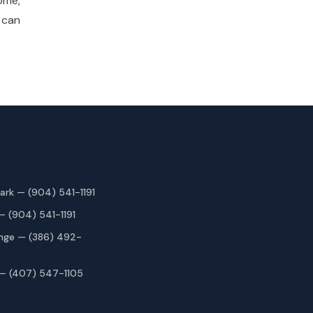
ome,
u can
ark — (904) 541-1191
— (904) 541-1191
nge — (386) 492-
— (407) 547-1105