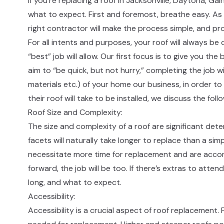
If you’re replacing a roof in Jacksonville, Daytona, Gain
what to expect. First and foremost, breathe easy. As 
right contractor will make the process simple, and protect the investment you’ve made in your home.​​​​‌ ‍ ​‍​‍‌‍ ‌ ​‍‌‍‍‌‌‍‌ ‌‍‍‌‌‍ ‍​‍​‍​ ‍‍​‍​‍‌ ​ ‌‍​‌‌‍ ‍‌‍‍‌‌ ‌​‌ ‍‌​‍ ‍‌‍‍‌‌‍ ​‍​‍​‍ ​​‍​‍‌‍‍​‌ ​‍‌‍‌‌‌‍‌‍​‍​‍​ ‍‍​‍​‍‌‍‍​‌ ‌​‌ ‌​‌ ​​​ ‍‍​‍ ​‍ ‌‍ ​‌‍ ‌‍​ ‌‍​‌‌‍ ​‌‍‍​‌‍ ‌ ​ ‌ ‌​​ ‍‍​ ​ ​ ​ ​ ​ ​ ​ ​‍ ‌‍‍‌‌‍ ‍‌ ‌​‌‍‌‌‌‍ ‍‌ ‌​​‍ ‌‍‌‌‌‍‌​‌‍‍‌‌ ‌​​‍ ‌‍ ‌‌‍ ‌‍‌​‌‍‌‌​ ‌‌ ​​‌ ​‍‌‍‌‌‌ ​ ‌‍‌‌‌‍ ‍‌ ‌​‌‍​‌‌ ‌​‌‍‍‌‌‍ ‌‍ ‍​ ‍ ‌‍‍‌‌‍‌​​ ‌‌‍​‍‌‍ ​‌‍ ‌‍‌ ​‍ ‌‌ ‌ ‌ ​​​‍ ‌‌‍‍​‌‍ ‌ ‌ ​‍ ‌‌‍ ​‌‍ ‌‍ ‍‌‍‌ ​‍ ‌‌‍‌​‌‍ ‌‍‌‌‌ ​ ​‍ ‌‌‍​‌​‍ ‌‌ ​‍‌‍ ‌‍ ‌‍‌‍​‍ ‌‌ ​‍‌‍‌‌‌ ​​‌‍ ​‌‍​‌‌‍​ ‌‍‌‌‌‍ ‌‌‍‌‌‌‍ ‍‌ ‌​​‍ ‌‌ ‌​‌‍​‌‌‍‍ ‌‍‌‌​ ‍ ‌ ‌​‌ ‍‌‌ ​​‌‍‌‌​ ‌‌‍​‍‌‍ ​‌‍ ‌‍‌ ​ ‍ ‌ ​​‌‍​‌‌ ‌​‌‍‍​​ ‌‌ ​‍‌‍‍‌‌‍​ ‌‍‍​‌‌‌​‌‍‌‌‌ ‍​‌ ‌​​‍‌‌​ ‌‌‌​​‍‌‌ ‌‍‍ ‌‍‌‌‌ ‍‌​‍‌‌​ ​ ‌​‌​​‍‌‌​ ​ ‌​‌​​‍‌‌​ ​‍​ ​‍​ ​​​ ​​​ ​ ‌‍‌‍‌‍​‌‌‍​‌‌‍​‍​ ‌ ​ ‌ ​ ‌ ​ ‌ ​ ‌‌​‍‌‌​ ​‍​ ​‍​‍‌‌​ ‌‌‌​‌​​‍ ‍‌‍​ ‌‍‍​‌‍‍‌‌‍ ​‌‍‌​‌ ​‍‌‍‌‌‌‍ ‍​‍‌‌​ ‌‌‌​​‍‌‌ ‌‍‍ ‌‍‌‌‌ ‍‌​‍‌‌​ ​ ‌​‌​​‍‌‌​ ​ ‌​‌​​‍‌‌​ ​‍​ ​‍​ ​ ​ ​ ​ ​‌​ ‍​‌‍‌​​ ‍​​ ‌ ‌‍​‌​ ​‍​ ‌​​ ‌‌​ ‌‌​‍‌‌​ ​‍​ ​‍​
For all intents and purposes, your roof will always be 
“best” job will allow. Our first focus is to give you th
aim to “be quick, but not hurry,” completing the job w
materials etc.) of your home our business, in order 
their roof will take to be installed, we discuss the following factors…​​​​‌ ‍ ​‍​‍‌‍ ‌ ​‍‌‍‍‌‌‍‌ ‌‍‍‌‌‍ ‍​‍​‍​ ‍‍​‍​‍‌ ​ ‌‍​‌‌‍ ‍‌‍‍‌‌ ‌​‌ ‍‌​‍ ‍‌‍‍‌‌‍ ​‍​‍​‍ ​​‍​‍‌‍‍​‌ ​‍‌‍‌‌‌‍‌‍​‍​‍​ ‍‍​‍​‍‌‍‍​‌ ‌​‌ ‌​‌ ​​​ ‍‍​‍ ​‍ ‌‍ ​‌‍ ‌‍​ ‌‍​‌‌‍ ​‌‍‍​‌‍ ‌ ​ ‌ ‌​​ ‍‍​ ​ ​ ​ ​ ​ ​ ​ ​‍ ‌‍‍‌‌‍ ‍‌ ‌​‌‍‌‌‌‍ ‍‌ ‌​​‍ ‌‍‌‌‌‍‌​‌‍‍‌‌ ‌​​‍ ‌‍ ‌‌‍ ‌‍‌​‌‍‌‌​ ‌‌ ​​‌ ​‍‌‍‌‌‌ ​ ‌‍‌‌‌‍ ‍‌ ‌​‌‍​‌‌ ‌​‌‍‍‌‌‍ ‌‍ ‍​ ‍ ‌‍‍‌‌‍‌​​ ‌‌‍​‍‌‍ ​‌‍ ‌‍‌ ​‍ ‌‌ ‌ ‌ ​​​‍ ‌‌‍‍​‌‍ ‌ ‌ ​‍ ‌‌‍ ​‌‍ ‌‍ ‍‌‍‌ ​‍ ‌‌‍‌​‌‍ ‌‍‌‌‌ ​ ​‍ ‌‌‍​‌​‍ ‌‌ ​‍‌‍ ‌‍ ‌‍‌‍​‍ ‌‌ ​‍‌‍‌‌‌ ​​‌‍ ​‌‍​‌‌‍​ ‌‍‌‌‌‍ ‌‌‍‌‌‌‍ ‍‌ ‌​​‍ ‌‌ ‌​‌‍​‌‌‍‍ ‌‍‌‌​ ‍ ‌ ‌​‌ ‍‌‌ ​​‌‍‌‌​ ‌‌‍​‍‌‍ ​‌‍ ‌‍‌ ​ ‍ ‌ ​​‌‍​‌‌ ‌​‌‍‍​​ ‌‌ ​‍‌‍‍‌‌‍​ ‌‍‍​‌‌‌​‌‍‌‌‌ ‍​‌ ‌​​‍‌‌​ ‌‌‌​​‍‌‌ ‌‍‍ ‌‍‌‌‌ ‍‌​‍‌‌​ ​ ‌​‌​​‍‌‌​ ​ ‌​‌​​‍‌‌​ ​‍​ ​‍​ ​​​ ‍​​ ‌‍​ ​‌​ ‌‌​ ‌​​ ‌ ​ ​ ​ ​‌‌‍‌​‌‍‌‍​ ‌‌​‍‌‌​ ​‍​ ​‍​‍‌‌​ ‌‌‌​‌​​‍ ‍‌‍​ ‌‍‍​‌‍‍‌‌‍ ​‌‍‌​‌ ​‍‌‍‌‌‌‍ ‍​‍‌‌​ ‌‌‌​​‍‌‌ ‌‍‍ ‌‍‌‌‌ ‍‌​‍‌‌​ ​ ‌​‌​​‍‌‌​ ​ ‌​‌​​‍‌‌​ ​‍​ ​‍‌‍​‍​ ‌ ​ ‍​​ ‍‌​ ‌ ​ ‍​‌‍‌‌​ ‌‌‌‍‌‍‌‍​‍​ ‍​​ ‍​​‍‌‌​ ​‍​ ​‍​‍‌‌​ ‌‌‌​‌​​‍ ‍‌ ‌​‌‍‌‌‌ ‍​‌ ‌​​ ‌‍​‍‌‍​‌‌ ​ ‌‍‌‌‌‌‌‌‌ ​‍‌‍ ​​ ‌‌‍‍​‌ ‌​‌ ‌​‌ ​​​‍‌‌​ ​ ‌​​‌​‍‌‌​ ​‍‌​‌‍​‍‌‌​ ​‍‌​‌‍‌‍ ​‌‍ ‌‍​ ‌‍​‌‌‍ ​‌‍‍​‌‍ ‌ ​ ‌ ‌​​‍‌‌​ ​ ‌​​‌​ ​ ​ ​ ​ ​ ​ ​ ​‍‌‍‌‍‍‌‌‍‌​​ ‌‌‍​‍‌‍ ​‌‍ ‌‍‌ ​‍ ‌‌ ‌ ‌ ​​​‍ ‌‌‍‍​‌‍ ‌ ‌ ​‍ ‌‌‍ ​‌‍ ‌‍ ‍‌‍‌ ​‍ ‌‌‍‌​‌‍ ‌‍‌‌‌ ​ ​‍ ‌‌‍​‌​‍ ‌‌ ​‍‌‍ ‌‍ ‌‍‌‍​‍ ‌‌ ​‍‌‍‌‌‌ ​​‌‍ ​‌‍​‌‌‍​ ‌‍‌‌‌‍ ‌‌‍‌‌‌‍ ‍‌ ‌​​‍ ‌‌ ‌​‌‍​‌‌‍‍ ‌‍‌‌​‍‌‍‌ ‌​‌ ‍‌‌ ​​‌‍‌‌​ ‌‌‍​‍‌‍ ​‌‍ ‌‍‌ ​‍‌‍‌ ​​‌‍​‌‌ ‌​‌‍‍​​ ‌‌ ​‍‌‍‍‌‌‍​ ‌‍‍​‌‌‌​‌‍‌‌‌ ‍​‌ ‌​​‍‌‌​ ‌‌‌​​‍‌‌ ‌‍‍ ‌‍‌‌‌ ‍‌​‍‌‌​ ​ ‌​‌​​‍‌‌​ ​ ‌​‌​
Roof Size and Complexity:​​​​‌ ‍ ​‍​‍‌‍ ‌ ​‍‌‍‍‌‌‍‌ ‌‍‍‌‌‍ ‍​‍​‍​ ‍‍​‍​‍‌ ​ ‌‍​‌‌‍ ‍‌‍‍‌‌ ‌​‌ ‍‌​‍ ‍‌‍‍‌‌‍ ​‍​‍​‍ ​​‍​‍‌‍‍​‌ ​‍‌‍‌‌‌‍‌‍​‍​‍​ ‍‍​‍​‍‌‍‍​‌ ‌​‌ ‌​‌ ​​​ ‍‍​‍ ​‍ ‌‍ ​‌‍ ‌‍​ ‌‍​‌‌‍ ​‌‍‍​‌‍ ‌ ​ ‌ ‌​​ ‍‍​ ​ ​ ​ ​ ​ ​ ​ ​‍ ‌‍‍‌‌‍ ‍‌ ‌​‌‍‌‌‌‍ ‍‌ ‌​​‍ ‌‍‌‌‌‍‌​‌‍‍‌‌ ‌​​‍ ‌‍ ‌‌‍ ‌‍‌​‌‍‌‌​ ‌‌ ​​‌ ​‍‌‍‌‌‌ ​ ‌‍‌‌‌‍ ‍‌ ‌​‌‍​‌‌ ‌​‌‍‍‌‌‍ ‌‍ ‍​ ‍ ‌‍‍‌‌‍‌​​ ‌‌‍​‍‌‍ ​‌‍ ‌‍‌ ​‍ ‌‌ ‌ ‌ ​​​‍ ‌‌‍‍​‌‍ ‌ ‌ ​‍ ‌‌‍ ​‌‍ ‌‍ ‍‌‍‌ ​‍ ‌‌‍‌​‌‍ ‌‍‌‌‌ ​ ​‍ ‌‌‍​‌​‍ ‌‌ ​‍‌‍ ‌‍ ‌‍‌‍​‍ ‌‌ ​‍‌‍‌‌‌ ​​‌‍ ​‌‍​‌‌‍​ ‌‍‌‌‌‍ ‌‌‍‌‌‌‍ ‍‌ ‌​​‍ ‌‌ ‌​‌‍​‌‌‍‍ ‌‍‌‌​ ‍ ‌ ‌​‌ ‍‌‌ ​​‌‍‌‌​ ‌‌‍​‍‌‍ ​‌‍ ‌‍‌ ​ ‍ ‌ ​​‌‍​‌‌ ‌​‌‍‍​​ ‌‌ ​‍‌‍‍‌‌‍​ ‌‍‍​‌‌‌​‌‍‌‌‌ ‍​‌ ‌​​‍‌‌​ ‌‌‌​​‍‌‌ ‌‍‍ ‌‍‌‌‌ ‍‌​‍‌‌​ ​ ‌​‌​​‍‌‌​ ​ ‌​‌​​‍‌‌​ ​‍​ ​‍‌‍‌​​ ‌​​ ​ ​ ‍​‌‍‌‍​ ‌​‌‍‌‍​ ‌​​ ​‍‌‍‌‍‌‍‌‍‌‍‌‌​‍‌‌​ ​‍​ ​‍​‍‌‌​ ‌‌‌​‌​​‍ ‍‌‍​ ‌‍‍​‌‍‍‌‌‍ ​‌‍‌​‌ ​‍‌‍‌‌‌‍ ‍​‍‌‌​ ‌‌‌​​‍‌‌ ‌‍‍ ‌‍‌‌‌ ‍‌​‍‌‌​ ​ ‌​‌​​‍‌‌​ ​ ‌​‌​​‍‌‌​ ​‍​ ​‍‌‍​‌​ ‍​​ ‌​​ ‌​‌‍‌​‌‍‌​‌‍‌‍​ ​​​ ​‌‌‍‌​​ ‌‍​ ​ ​‍‌‌​ ​‍​ ​‍​‍‌‌​ ‌‌‌​‌​​‍ ‍‌ ‌​‌‍‌‌‌ ‍​‌ ‌​​ ‌‍​‍‌‍​‌‌ ​ ‌‍‌‌‌‌‌‌‌ ​‍‌‍ ​​ ‌‌‍‍​‌ ‌​‌ ‌​‌ ​​​‍‌‌​ ​ ‌​​‌​‍‌‌​ ​‍‌​‌‍​‍‌‌​ ​‍‌​‌‍‌‍ ​‌‍ ‌‍​ ‌‍​‌‌‍ ​‌‍‍​‌‍ ‌ ​ ‌ ‌​​‍‌‌​ ​ ‌​​‌​ ​ ​ ​ ​ ​ ​ ​ ​‍‌‍‌‍‍‌‌‍‌​​ ‌‌‍​‍‌‍ ​‌‍ ‌‍‌ ​‍ ‌‌ ‌ ‌ ​​​‍ ‌‌‍‍​‌‍ ‌ ‌ ​‍ ‌‌‍ ​‌‍ ‌‍ ‍‌‍‌ ​‍ ‌‌‍‌​‌‍ ‌‍‌‌‌ ​ ​‍ ‌‌‍​‌​‍ ‌‌ ​‍‌‍ ‌‍ ‌‍‌‍​‍ ‌‌ ​‍‌‍‌‌‌ ​​‌‍ ​‌‍​‌‌‍​ ‌‍‌‌‌‍ ‌‌‍‌‌‌‍ ‍‌ ‌​​‍ ‌‌ ‌​‌‍​‌‌‍‍ ‌‍‌‌​‍‌‍‌ ‌​‌ ‍‌‌ ​​‌‍‌‌​ ‌‌‍​‍‌‍ ​‌‍ ‌‍‌ ​‍‌‍‌ ​​‌‍​‌‌ ‌​‌‍‍​​ ‌‌ ​‍‌‍‍‌‌‍​ ‌‍‍​‌‌‌​‌‍‌‌‌ ‍​‌ ‌​​‍‌‌​ ‌‌‌​​‍‌‌ ‌‍‍ ‌‍‌‌‌ ‍‌​‍‌‌​ ​ ‌​‌​​‍‌‌​ ​ ‌​‌​​‍‌‌​ ​‍​ ​‍‌‍‌​​ ‌​​ ​ ​ ‍​‌‍‌‍​ ‌​‌‍‌‍​ ‌​​ ​‍‌‍‌‍‌‍‌‍‌‍‌‌​‍‌‌​ ​‍​ ​‍​‍‌‌​ ‌‌‌​‌​​‍ ‍‌‍​ ‌‍‍​‌‍‍‌‌‍ ​‌‍‌​‌ ​‍‌‍‌‌‌‍ ‍​‍‌‌​ ‌‌‌​​‍‌‌ ‌‍‍ ‌‍‌‌‌ ‍‌​‍‌‌​ ​ ‌​‌​​‍‌‌​ ​ ‌​‌​​‍‌‌​ ​‍​ ​‍‌‍​‌​ ‍​​ ‌​​ ‌​‌‍‌​‌‍‌​‌‍‌‍​ ​​​ ​‌‌‍‌​​ ‌‍​ ​ ​‍‌‌​ ​‍​ ​‍​‍‌‌​ ‌‌‌​‌​​‍ ‍‌ ‌​‌‍‌‌‌ ‍​‌ ‌​​‍‌‍‌ ​​‌‍‌‌‌ ​‍‌ ​ ‌ ​​‌‍‌‌‌‍​ ‌ ‌​‌‍‍‌‌ ‌‍‌‍‌‌​ ‌‌ ​​‌ ‌‌‌‍​‍‌‍ ​‌‍‍‌‌ ​ ‌‍‍​‌‍‌‌‌‍‌​​‍​‍‌ ‌
The size and complexity of a roof are significant det
facets will naturally take longer to replace than a si
necessitate more time for replacement and are accomp
forward, the job will be too. If there’s extras to at
long, and what to expect.​​​​‌ ‍ ​‍​‍‌‍ ‌ ​‍‌‍‍‌‌‍‌ ‌‍‍‌‌‍ ‍​‍​‍​ ‍‍​‍​‍‌ ​ ‌‍​‌‌‍ ‍‌‍‍‌‌ ‌​‌ ‍‌​‍ ‍‌‍‍‌‌‍ ​‍​‍​‍ ​​‍​‍‌‍‍​‌ ​‍‌‍‌‌‌‍‌‍​‍​‍​ ‍‍​‍​‍‌‍‍​‌ ‌​‌ ‌​‌ ​​​ ‍‍​‍ ​‍ ‌‍ ​‌‍ ‌‍​ ‌‍​‌‌‍ ​‌‍‍​‌‍ ‌ ​ ‌ ‌​​ ‍‍​ ​ ​ ​ ​ ​ ​ ​ ​‍ ‌‍‍‌‌‍ ‍‌ ‌​‌‍‌‌‌‍ ‍‌ ‌​​‍ ‌‍‌‌‌‍‌​‌‍‍‌‌ ‌​​‍ ‌‍ ‌‌‍ ‌‍‌​‌‍‌‌​ ‌‌ ​​‌ ​‍‌‍‌‌‌ ​ ‌‍‌‌‌‍ ‍‌ ‌​‌‍​‌‌ ‌​‌‍‍‌‌‍ ‌‍ ‍​ ‍ ‌‍‍‌‌‍‌​​ ‌‌‍​‍‌‍ ​‌‍ ‌‍‌ ​‍ ‌‌ ‌ ‌ ​​​‍ ‌‌‍‍​‌‍ ‌ ‌ ​‍ ‌‌‍ ​‌‍ ‌‍ ‍‌‍‌ ​‍ ‌‌‍‌​‌‍ ‌‍‌‌‌ ​ ​‍ ‌‌‍​‌​‍ ‌‌ ​‍‌‍ ‌‍ ‌‍‌‍​‍ ‌‌ ​‍‌‍‌‌‌ ​​‌‍ ​‌‍​‌‌‍​ ‌‍‌‌‌‍ ‌‌‍‌‌‌‍ ‍‌ ‌​​‍ ‌‌ ‌​‌‍​‌‌‍‍ ‌‍‌‌​ ‍ ‌ ‌​‌ ‍‌‌ ​​‌‍‌‌​ ‌‌‍​‍‌‍ ​‌‍ ‌‍‌ ​ ‍ ‌ ​​‌‍​‌‌ ‌​‌‍‍​​ ‌‌ ​‍‌‍‍‌‌‍​ ‌‍‍​‌‌‌​‌‍‌‌‌ ‍​‌ ‌​​‍‌‌​ ‌‌‌​​‍‌‌ ‌‍‍ ‌‍‌‌‌ ‍‌​‍‌‌​ ​ ‌​‌​​‍‌‌​ ​ ‌​‌​​‍‌‌​ ​‍​ ​‍‌‍​‌​ ‌​‌‍​‍‌‍‌‌​ ‌‍​ ​‍‌‍​‌​ ‌‌​ ‌ ‌‍​ ​ ‍‌‌‍‌​​‍‌‌​ ​‍​ ​‍​‍‌‌​ ‌‌‌​‌​​‍ ‍‌‍​ ‌‍‍​‌‍‍‌‌‍ ​‌‍‌​‌ ​‍‌‍‌‌‌‍ ‍​‍‌‌​ ‌‌‌​​‍‌‌ ‌‍‍ ‌‍‌‌‌ ‍‌​‍‌‌​ ​ ‌​‌​​‍‌‌​ ​ ‌​‌​​‍‌‌​ ​‍​ ​‍‌‍​‌​ ‍‌‌‍‌‌​ ‍‌​ ​‌​ ‍​‌‍‌‍‌‍​‍​ ​‌​ ‍​‌‍‌‍​ ‌ ​‍‌‌​ ​‍​ ​‍​‍‌‌​ ‌‌‌​‌​​‍ ‍‌ ‌​‌‍‌‌‌ ‍​‌ ‌​​ ‌‍​‍‌‍​‌‌ ​ ‌‍‌‌‌‌‌‌‌ ​‍‌‍ ​​ ‌‌‍‍​‌ ‌​‌ ‌​‌ ​​​‍‌‌​ ​ ‌​​‌​‍‌‌​ ​‍‌​‌‍​‍‌‌​ ​‍‌​‌‍‌‍ ​‌‍ ‌‍​ ‌‍​‌‌‍ ​‌‍‍​‌‍ ‌ ​ ‌ ‌​​‍‌‌​ ​ ‌​​‌​ ​ ​ ​ ​ ​ ​ ​ ​‍‌‍‌‍‍‌‌‍‌​​ ‌‌‍​‍‌‍ ​‌‍ ‌‍‌ ​‍ ‌‌ ‌ ‌ ​​​‍ ‌‌‍‍​‌‍ ‌ ‌ ​‍ ‌‌‍ ​‌‍ ‌‍ ‍‌‍‌ ​‍ ‌‌‍‌​‌‍ ‌‍‌‌‌ ​ ​‍ ‌‌‍​‌​‍ ‌‌ ​‍‌‍ ‌‍ ‌‍‌‍​‍ ‌‌ ​‍‌‍‌‌‌ ​​‌‍ ​‌‍​‌‌‍​ ‌‍‌‌‌‍ ‌‌‍‌‌‌‍ ‍‌ ‌​​‍ ‌‌ ‌​‌‍​‌‌‍‍ ‌‍‌‌​‍‌‍‌ ‌​‌ ‍‌‌ ​​‌‍‌‌​ ‌‌‍​‍‌‍ ​‌‍ ‌‍‌ ​‍‌‍‌ ​​‌‍​‌‌ ‌​‌‍‍​​ ‌‌ ​‍‌‍‍‌‌‍​ ‌‍‍​‌‌‌​‌‍‌‌‌ ‍​‌ ‌​​‍‌‌​ ‌‌‌​​‍‌‌ ‌‍‍ ‌‍‌‌‌ ‍‌​‍‌‌​ ​ ‌​‌​​‍‌‌​ ​ ‌​‌​​‍‌‌​ ​‍​ ​‍‌‍​‌​ ‌​‌‍​‍‌‍‌‌​ ‌‍​ ​‍‌‍​‌​ ‌‌​ ‌ ‌‍​ ​ ‍‌‌‍‌​​‍‌‌​ ​‍​ ​‍​‍‌‌​ ‌‌‌​‌​​‍ ‍‌‍​ ‌‍‍​‌‍‍‌‌‍ ​‌‍‌​‌ ​‍‌‍‌‌‌‍ ‍​‍‌‌​ ‌‌‌​​‍‌‌ ‌‍‍ ‌‍‌‌‌ ‍‌​‍‌‌​ ​ ‌​‌​​‍‌‌​ ​ ‌​‌​​‍‌‌​ ​‍​ ​‍‌‍​‌​ ‍‌‌‍‌‌​ ‍‌​ ​‌​ ‍​‌‍‌‍‌‍​‍​ ​‌​ ‍​‌‍‌‍​ ‌ ​‍‌‌​ ​‍​ ​‍​‍‌‌​ ‌‌‌​‌​​‍ ‍‌ ‌​‌‍‌‌‌ ‍​‌ ‌​​‍‌‍‌ ​​‌‍‌‌‌ ​‍‌ ​ ‌ ​​‌‍‌‌‌‍​ ‌ ‌​‌‍‍‌‌ ‌‍‌‍‌‌​ ‌‌ ​​‌ ‌‌‌‍​‍‌‍ ​‌‍‍‌‌ ​ ‌‍‍​‌‍‌‌‌‍‌​​‍​‍‌ ‌
Accessibility:
Accessibility is a crucial aspect of roof replacement.