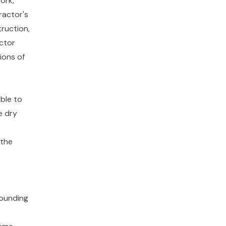
ork,
ractor's
truction,
actor
ions of
able to
e dry
 the
s
rounding