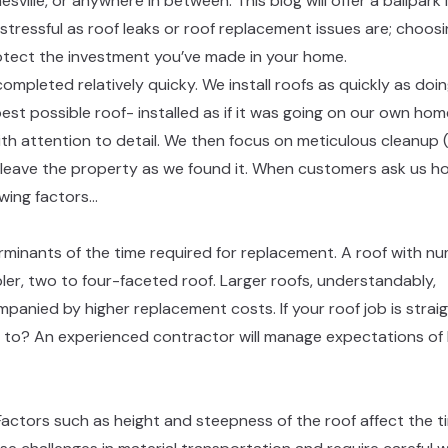
esville, or anywhere in between. This blog will offer a ballpark 
stressful as roof leaks or roof replacement issues are; choos
‍‌‌​ ‌‌‌​‌​​‍ ‍‌ ‌​‌‍‌‌‌ ‍​‌ ‌​​ ‌‍​‍‌‍​‌‌ ​ ‌‍‌‌‌‌‌‌‌ ​‍‌‍ ​​ ‌‌‍‍​‌ ‌​‌ ‌​‌ ​​​‍‌‌​ ​ ‌​​‌​‍‌‌​ ​‍‌​‌‍​‍‌‌​ ​‍‌​‌‍‌‍ ​‌‍ ‌‍​ ‌‍​‌‌‍ ​‌‍‍​‌‍ ‌ ​ ‌ ‌​​‍‌‌​ ​ ‌​​‌​ ​ ​ ​ ​ ​ ​ ​ ​‍‌‍‌‍‍‌‌‍‌​​ ‌‌‍​‍‌‍ ​‌‍ ‌‍‌ ​‍ ‌‌ ‌ ‌ ​​​‍ ‌‌‍‍​‌‍ ‌ ‌ ​‍ ‌‌‍ ​‌‍ ‌‍ ‍‌‍‌ ​‍ ‌‌‍‌​‌‍ ‌‍‌‌‌ ​ ​‍ ‌‌‍​‌​‍ ‌‌ ​‍‌‍ ‌‍ ‌‍‌‍​‍ ‌‌ ​‍‌‍‌‌‌ ​​‌‍ ​‌‍​‌‌‍​ ‌‍‌‌‌‍ ‌‌‍‌‌‌‍ ‍‌ ‌​​‍ ‌‌ ‌​‌‍​‌‌‍‍ ‌‍‌‌​‍‌‍‌ ‌​‌ ‍‌‌ ​​‌‍‌‌​ ‌‌‍​‍‌‍ ​‌‍ ‌‍‌ ​‍‌‍‌ ​​‌‍​‌‌ ‌​‌‍‍​​ ‌‌ ​‍‌‍‍‌‌‍​ ‌‍‍​‌‌‌​‌‍‌‌‌ ‍​‌ ‌​​‍‌‌​ ‌‌‌​​‍‌‌ ‌‍‍ ‌‍‌‌‌ ‍‌​‍‌‌​ ​ ‌​‌​​‍‌‌​ ​ ‌​‌​​‍‌‌​ ​‍​ ​‍​ ​​​ ​​​ ​ ‌‍‌‍‌‍​‌‌‍​‌‌‍​‍​ ‌ ​ ‌ ​ ‌ ​ ‌ ​ ‌‌​‍‌‌​ ​‍​ ​‍​‍‌‌​ ‌‌‌​‌​​‍ ‍‌‍​ ‌‍‍​‌‍‍‌‌‍ ​‌‍‌​‌ ​‍‌‍‌‌‌‍ ‍​‍‌‌​ ‌‌‌​​‍‌‌ ‌‍‍ ‌‍‌‌‌ ‍‌​‍‌‌​ ​ ‌​‌​​‍‌‌​ ​ ‌​‌​​‍‌‌​ ​‍​ ​‍​ ​ ​ ​ ​ ​‌​ ‍​‌‍‌​​ ‍​​ ‌ ‌‍​‌​ ​‍​ ‌​​ ‌‌​ ‌‌​‍‌‌​ ​‍​ ​‍​‍‌‌​ ‌‌‌​‌​​‍ ‍‌ ‌​‌‍‌‌‌ ‍​‌ ‌​​‍‌‍‌ ​​‌‍‌‌‌ ​‍‌ ​ ‌ ​​‌‍‌‌‌‍​ ‌ ‌​‌‍‍‌‌ ‌‍‌‍‌‌​ ‌‌ ​​‌ ‌‌‌‍​‍‌‍ ​‌‍‍‌‌ ​ ‌‍‍​‌‍‌‌‌‍‌​​‍​‍‌ ‌
completed relatively quicky. We install roofs as quickly as doi
e best possible roof- installed as if it was going on our own ho
ith attention to detail. We then focus on meticulous cleanup (
to leave the property as we found it. When customers ask us h
​‍‌‌​ ​‍​ ​‍​ ​​​ ‍​​ ‌‍​ ​‌​ ‌‌​ ‌​​ ‌ ​ ​ ​ ​‌‌‍‌​‌‍‌‍​ ‌‌​‍‌‌​ ​‍​ ​‍​‍‌‌​ ‌‌‌​‌​​‍ ‍‌‍​ ‌‍‍​‌‍‍‌‌‍ ​‌‍‌​‌ ​‍‌‍‌‌‌‍ ‍​‍‌‌​ ‌‌‌​​‍‌‌ ‌‍‍ ‌‍‌‌‌ ‍‌​‍‌‌​ ​ ‌​‌​​‍‌‌​ ​ ‌​‌​​‍‌‌​ ​‍​ ​‍‌‍​‍​ ‌ ​ ‍​​ ‍‌​ ‌ ​ ‍​‌‍‌‌​ ‌‌‌‍‌‍‌‍​‍​ ‍​​ ‍​​‍‌‌​ ​‍​ ​‍​‍‌‌​ ‌‌‌​‌​​‍ ‍‌ ‌​‌‍‌‌‌ ‍​‌ ‌​​‍‌‍‌ ​​‌‍‌‌‌ ​‍‌ ​ ‌ ​​‌‍‌‌‌‍​ ‌ ‌​‌‍‍‌‌ ‌‍‌‍‌‌​ ‌‌ ​​‌ ‌‌‌‍​‍‌‍ ​‌‍‍‌‌ ​ ‌‍‍​‌‍‌‌‌‍‌​​‍​‍‌ ‌
erminants of the time required for replacement. A roof with n
mpler, two to four-faceted roof. Larger roofs, understandably,
anied by higher replacement costs. If your roof job is strai
tend to? An experienced contractor will manage expectations o
 Factors such as height and steepness of the roof affect the t