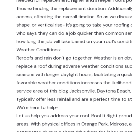
needed for replacement. Higher and steeper roofs pos
thus extending the replacement duration. Additionall
access, affecting the overall timeline. So as we disc
shape, or vertical rise- it’s going to take your roofi
who says they can do a job quicker than common sen
how long the job will take based on your roof’s condition.​​​​‌ ‍ ​‍​‍‌‍ ‌ ​‍‌‍‍‌‌‍‌ ‌‍‍‌‌‍ ‍​‍​‍​ ‍‍​‍​‍‌ ​ ‌‍​‌‌‍ ‍‌‍‍‌‌ ‌​‌ ‍‌​‍ ‍‌‍‍‌‌‍ ​‍​‍​‍ ​​‍​‍‌‍‍​‌ ​‍‌‍‌‌‌‍‌‍​‍​‍​ ‍‍​‍​‍‌‍‍​‌ ‌​‌ ‌​‌ ​​​ ‍‍​‍ ​‍ ‌‍ ​‌‍ ‌‍​ ‌‍​‌‌‍ ​‌‍‍​‌‍ ‌ ​ ‌ ‌​​ ‍‍​ ​ ​ ​ ​ ​ ​ ​ ​‍ ‌‍‍‌‌‍ ‍‌ ‌​‌‍‌‌‌‍ ‍‌ ‌​​‍ ‌‍‌‌‌‍‌​‌‍‍‌‌ ‌​​‍ ‌‍ ‌‌‍ ‌‍‌​‌‍‌‌​ ‌‌ ​​‌ ​‍‌‍‌‌‌ ​ ‌‍‌‌‌‍ ‍‌ ‌​‌‍​‌‌ ‌​‌‍‍‌‌‍ ‌‍ ‍​ ‍ ‌‍‍‌‌‍‌​​ ‌‌‍​‍‌‍ ​‌‍ ‌‍‌ ​‍ ‌‌ ‌ ‌ ​​​‍ ‌‌‍‍​‌‍ ‌ ‌ ​‍ ‌‌‍ ​‌‍ ‌‍ ‍‌‍‌ ​‍ ‌‌‍‌​‌‍ ‌‍‌‌‌ ​ ​‍ ‌‌‍​‌​‍ ‌‌ ​‍‌‍ ‌‍ ‌‍‌‍​‍ ‌‌ ​‍‌‍‌‌‌ ​​‌‍ ​‌‍​‌‌‍​ ‌‍‌‌‌‍ ‌‌‍‌‌‌‍ ‍‌ ‌​​‍ ‌‌ ‌​‌‍​‌‌‍‍ ‌‍‌‌​ ‍ ‌ ‌​‌ ‍‌‌ ​​‌‍‌‌​ ‌‌‍​‍‌‍ ​‌‍ ‌‍‌ ​ ‍ ‌ ​​‌‍​‌‌ ‌​‌‍‍​​ ‌‌ ​‍‌‍‍‌‌‍​ ‌‍‍​‌‌‌​‌‍‌‌‌ ‍​‌ ‌​​‍‌‌​ ‌‌‌​​‍‌‌ ‌‍‍ ‌‍‌‌‌ ‍‌​‍‌‌​ ​ ‌​‌​​‍‌‌​ ​ ‌​‌​​‍‌‌​ ​‍​ ​‍​ ​‌‌‍‌‌​ ‌‌‌‍​ ​ ‌‌‌‍‌‌‌‍​‌​ ​‍​ ​‌‌‍​‍‌‍‌‍‌‍​‍​‍‌‌​ ​‍​ ​‍​‍‌‌​ ‌‌‌​‌​​‍ ‍‌‍​ ‌‍‍​‌‍‍‌‌‍ ​‌‍‌​‌ ​‍‌‍‌‌‌‍ ‍​‍‌‌​ ‌‌‌​​‍‌‌ ‌‍‍ ‌‍‌‌‌ ‍‌​‍‌‌​ ​ ‌​‌​​‍‌‌​ ​ ‌​‌​​‍‌‌​ ​‍​ ​‍‌‍​‍​ ‌​‌‍‌‌​ ‍​​ ‌​​ ​​‌‍​‌​ ​​​ ‌‌‌‍​ ‌‍‌‍​ ​‌​‍‌‌​ ​‍​ ​‍​‍‌‌​ ‌‌‌​‌​​‍ ‍‌ ‌​‌‍‌‌‌ ‍​‌ ‌​​ ‌‍​‍‌‍​‌‌ ​ ‌‍‌‌‌‌‌‌‌ ​‍‌‍ ​​ ‌‌‍‍​‌ ‌​‌ ‌​‌ ​​​‍‌‌​ ​ ‌​​‌​‍‌‌​ ​‍‌​‌‍​‍‌‌​ ​‍‌​‌‍‌‍ ​‌‍ ‌‍​ ‌‍​‌‌‍ ​‌‍‍​‌‍ ‌ ​ ‌ ‌​​‍‌‌​ ​ ‌​​‌​ ​ ​ ​ ​ ​ ​ ​ ​‍‌‍‌‍‍‌‌‍‌​​ ‌‌‍​‍‌‍ ​‌‍ ‌‍‌ ​‍ ‌‌ ‌ ‌ ​​​‍ ‌‌‍‍​‌‍ ‌ ‌ ​‍ ‌‌‍ ​‌‍ ‌‍ ‍‌‍‌ ​‍ ‌‌‍‌​‌‍ ‌‍‌‌‌ ​ ​‍ ‌‌‍​‌​‍ ‌‌ ​‍‌‍ ‌‍ ‌‍‌‍​‍ ‌‌ ​‍‌‍‌‌‌ ​​‌‍ ​‌‍​‌‌‍​ ‌‍‌‌‌‍ ‌‌‍‌‌‌‍ ‍‌ ‌​​‍ ‌‌ ‌​‌‍​‌‌‍‍ ‌‍‌‌​‍‌‍‌ ‌​‌ ‍‌‌ ​​‌‍‌‌​ ‌‌‍​‍‌‍ ​‌‍ ‌‍‌ ​‍‌‍‌ ​​‌‍​‌‌ ‌​‌‍‍​​ ‌‌ ​‍‌‍‍‌‌‍​ ‌‍‍​‌‌‌​‌‍‌‌‌ ‍​‌ ‌​​‍‌‌​ ‌‌‌​​‍‌‌ ‌‍‍ ‌‍‌‌‌ ‍‌​‍‌‌​ ​ ‌​‌​​‍‌‌​ ​ ‌​‌​​‍‌‌​ ​‍​ ​‍​ ​‌‌‍‌‌​ ‌‌‌‍​ ​ ‌‌‌‍‌‌‌‍​‌​ ​‍​ ​‌‌‍​‍‌‍‌‍‌‍​‍​‍‌‌​ ​‍​ ​‍​‍‌‌​ ‌‌‌​‌​​‍ ‍‌‍​ ‌‍‍​‌‍‍‌‌‍ ​‌‍‌​‌ ​‍‌‍‌‌‌‍ ‍​‍‌‌​ ‌‌‌​​‍‌‌ ‌‍‍ ‌‍‌‌‌ ‍‌​‍‌‌​ ​ ‌​‌​​‍‌‌​ ​ ‌​‌​​‍‌‌​ ​‍​ ​‍‌‍​‍​ ‌​‌‍‌‌​ ‍​​ ‌​​ ​​‌‍​‌​ ​​​ ‌‌‌‍​ ‌‍‌‍​ ​‌​‍‌‌​ ​‍​ ​‍​‍‌‌​ ‌‌‌​‌​​‍ ‍‌ ‌​‌‍‌‌
Weather Conditions:​​​​‌ ‍ ​‍​‍‌‍ ‌ ​‍‌‍‍‌‌‍‌ ‌‍‍‌‌‍ ‍​‍​‍​ ‍‍​‍​‍‌ ​ ‌‍​‌‌‍ ‍‌‍‍‌‌ ‌​‌ ‍‌​‍ ‍‌‍‍‌‌‍ ​‍​‍​‍ ​​‍​‍‌‍‍​‌ ​‍‌‍‌‌‌‍‌‍​‍​‍​ ‍‍​‍​‍‌‍‍​‌ ‌​‌ ‌​‌ ​​​ ‍‍​‍ ​‍ ‌‍ ​‌‍ ‌‍​ ‌‍​‌‌‍ ​‌‍‍​‌‍ ‌ ​ ‌ ‌​​ ‍‍​ ​ ​ ​ ​ ​ ​ ​ ​‍ ‌‍‍‌‌‍ ‍‌ ‌​‌‍‌‌‌‍ ‍‌ ‌​​‍ ‌‍‌‌‌‍‌​‌‍‍‌‌ ‌​​‍ ‌‍ ‌‌‍ ‌‍‌​‌‍‌‌​ ‌‌ ​​‌ ​‍‌‍‌‌‌ ​ ‌‍‌‌‌‍ ‍‌ ‌​‌‍​‌‌ ‌​‌‍‍‌‌‍ ‌‍ ‍​ ‍ ‌‍‍‌‌‍‌​​ ‌‌‍​‍‌‍ ​‌‍ ‌‍‌ ​‍ ‌‌ ‌ ‌ ​​​‍ ‌‌‍‍​‌‍ ‌ ‌ ​‍ ‌‌‍ ​‌‍ ‌‍ ‍‌‍‌ ​‍ ‌‌‍‌​‌‍ ‌‍‌‌‌ ​ ​‍ ‌‌‍​‌​‍ ‌‌ ​‍‌‍ ‌‍ ‌‍‌‍​‍ ‌‌ ​‍‌‍‌‌‌ ​​‌‍ ​‌‍​‌‌‍​ ‌‍‌‌‌‍ ‌‌‍‌‌‌‍ ‍‌ ‌​​‍ ‌‌ ‌​‌‍​‌‌‍‍ ‌‍‌‌​ ‍ ‌ ‌​‌ ‍‌‌ ​​‌‍‌‌​ ‌‌‍​‍‌‍ ​‌‍ ‌‍‌ ​ ‍ ‌ ​​‌‍​‌‌ ‌​‌‍‍​​ ‌‌ ​‍‌‍‍‌‌‍​ ‌‍‍​‌‌‌​‌‍‌‌‌ ‍​‌ ‌​​‍‌‌​ ‌‌‌​​‍‌‌ ‌‍‍ ‌‍‌‌‌ ‍‌​‍‌‌​ ​ ‌​‌​​‍‌‌​ ​ ‌​‌​​‍‌‌​ ​‍​ ​‍​ ​​​ ‍​​ ‌​​ ‌‌‌‍‌​‌‍​ ​ ​‌​ ‌ ​ ‌ ​ ‍‌‌‍​‍​ ‌ ​‍‌‌​ ​‍​ ​‍​‍‌‌​ ‌‌‌​‌​​‍ ‍‌‍​ ‌‍‍​‌‍‍‌‌‍ ​‌‍‌​‌ ​‍‌‍‌‌‌‍ ‍​‍‌‌​ ‌‌‌​​‍‌‌ ‌‍‍ ‌‍‌‌‌ ‍‌​‍‌‌​ ​ ‌​‌​​‍‌‌​ ​ ‌​‌​​‍‌‌​ ​‍​ ​‍​ ‍​​ ‌‍​ ​ ​ ​​​ ​‍​ ​‌​ ‌ ​ ​ ​ ‌ ‌‍‌‍‌‍‌‍‌‍‌‌​‍‌‌​ ​‍​ ​‍​‍‌‌​ ‌‌‌​‌​​‍ ‍‌ ‌​‌‍‌‌‌ ‍​‌ ‌​​ ‌‍​‍‌‍​‌‌ ​ ‌‍‌‌‌‌‌‌‌ ​‍‌‍ ​​ ‌‌‍‍​‌ ‌​‌ ‌​‌ ​​​‍‌‌​ ​ ‌​​‌​‍‌‌​ ​‍‌​‌‍​‍‌‌​ ​‍‌​‌‍‌‍ ​‌‍ ‌‍​ ‌‍​‌‌‍ ​‌‍‍​‌‍ ‌ ​ ‌ ‌​​‍‌‌​ ​ ‌​​‌​ ​ ​ ​ ​ ​ ​ ​ ​‍‌‍‌‍‍‌‌‍‌​​ ‌‌‍​‍‌‍ ​‌‍ ‌‍‌ ​‍ ‌‌ ‌ ‌ ​​​‍ ‌‌‍‍​‌‍ ‌ ‌ ​‍ ‌‌‍ ​‌‍ ‌‍ ‍‌‍‌ ​‍ ‌‌‍‌​‌‍ ‌‍‌‌‌ ​ ​‍ ‌‌‍​‌​‍ ‌‌ ​‍‌‍ ‌‍ ‌‍‌‍​‍ ‌‌ ​‍‌‍‌‌‌ ​​‌‍ ​‌‍​‌‌‍​ ‌‍‌‌‌‍ ‌‌‍‌‌‌‍ ‍‌ ‌​​‍ ‌‌ ‌​‌‍​‌‌‍‍ ‌‍‌‌​‍‌‍‌ ‌​‌ ‍‌‌ ​​‌‍‌‌​ ‌‌‍​‍‌‍ ​‌‍ ‌‍‌ ​‍‌‍‌ ​​‌‍​‌‌ ‌​‌‍‍​​ ‌‌ ​‍‌‍‍‌‌‍​ ‌‍‍​‌‌‌​‌‍‌‌‌ ‍​‌ ‌​​‍‌‌​ ‌‌‌​​‍‌‌ ‌‍‍ ‌‍‌‌‌ ‍‌​‍‌‌​ ​ ‌​‌​​‍‌‌​ ​ ‌​‌​​‍‌‌​ ​‍​ ​‍​ ​​​ ‍​​ ‌​​ ‌‌‌‍‌​‌‍​ ​ ​‌​ ‌ ​ ‌ ​ ‍‌‌‍​‍​ ‌ ​‍‌‌​ ​‍​ ​‍​‍‌‌​ ‌‌‌​‌​​‍ ‍‌‍​ ‌‍‍​‌‍‍‌‌‍ ​‌‍‌​‌ ​‍‌‍‌‌‌‍ ‍​‍‌‌​ ‌‌‌​​‍‌‌ ‌‍‍ ‌‍‌‌‌ ‍‌​‍‌‌​ ​ ‌​‌​​‍‌‌​ ​ ‌​‌​​‍‌‌​ ​‍​ ​‍​ ‍​​ ‌‍​ ​ ​ ​​​ ​‍​ ​‌​ ‌ ​ ​ ​ ‌ ‌‍‌‍‌‍‌‍‌‍‌‌​‍‌‌​ ​‍​ ​‍​‍‌‌​ ‌‌‌​‌​​‍ ‍‌ ‌​‌‍‌‌‌ ‍​‌ ‌​​‍‌‍‌ ​​‌‍‌‌‌ ​‍‌ ​ ‌ ​​‌‍‌‌‌‍​ ‌ ‌​‌‍‍‌‌ ‌‍‌‍‌‌​ ‌‌ ​​‌ ‌‌‌‍​‍‌‍ ​‌‍‍‌‌ ​ ‌‍‍​‌‍‌‌‌‍‌​​‍​‍‌ ‌
Reroofs and rain don’t go together. Weather is an obvi
replace a roof during adverse weather conditions suc
seasons with longer daylight hours, facilitating a qu
favorable weather conditions increases the likelihood 
service area of this blog Jacksonville, Daytona Beach,
typically offer less rainfall and are a perfect time to start a roofing project.​​​​‌ ‍ ​‍​‍‌‍ ‌ ​‍‌‍‍‌‌‍‌ ‌‍‍‌‌‍ ‍​‍​‍​ ‍‍​‍​‍‌ ​ ‌‍​‌‌‍ ‍‌‍‍‌‌ ‌​‌ ‍‌​‍ ‍‌‍‍‌‌‍ ​‍​‍​‍ ​​‍​‍‌‍‍​‌ ​‍‌‍‌‌‌‍‌‍​‍​‍​ ‍‍​‍​‍‌‍‍​‌ ‌​‌ ‌​‌ ​​​ ‍‍​‍ ​‍ ‌‍ ​‌‍ ‌‍​ ‌‍​‌‌‍ ​‌‍‍​‌‍ ‌ ​ ‌ ‌​​ ‍‍​ ​ ​ ​ ​ ​ ​ ​ ​‍ ‌‍‍‌‌‍ ‍‌ ‌​‌‍‌‌‌‍ ‍‌ ‌​​‍ ‌‍‌‌‌‍‌​‌‍‍‌‌ ‌​​‍ ‌‍ ‌‌‍ ‌‍‌​‌‍‌‌​ ‌‌ ​​‌ ​‍‌‍‌‌‌ ​ ‌‍‌‌‌‍ ‍‌ ‌​‌‍​‌‌ ‌​‌‍‍‌‌‍ ‌‍ ‍​ ‍ ‌‍‍‌‌‍‌​​ ‌‌‍​‍‌‍ ​‌‍ ‌‍‌ ​‍ ‌‌ ‌ ‌ ​​​‍ ‌‌‍‍​‌‍ ‌ ‌ ​‍ ‌‌‍ ​‌‍ ‌‍ ‍‌‍‌ ​‍ ‌‌‍‌​‌‍ ‌‍‌‌‌ ​ ​‍ ‌‌‍​‌​‍ ‌‌ ​‍‌‍ ‌‍ ‌‍‌‍​‍ ‌‌ ​‍‌‍‌‌‌ ​​‌‍ ​‌‍​‌‌‍​ ‌‍‌‌‌‍ ‌‌‍‌‌‌‍ ‍‌ ‌​​‍ ‌‌ ‌​‌‍​‌‌‍‍ ‌‍‌‌​ ‍ ‌ ‌​‌ ‍‌‌ ​​‌‍‌‌​ ‌‌‍​‍‌‍ ​‌‍ ‌‍‌ ​ ‍ ‌ ​​‌‍​‌‌ ‌​‌‍‍​​ ‌‌ ​‍‌‍‍‌‌‍​ ‌‍‍​‌‌‌​‌‍‌‌‌ ‍​‌ ‌​​‍‌‌​ ‌‌‌​​‍‌‌ ‌‍‍ ‌‍‌‌‌ ‍‌​‍‌‌​ ​ ‌​‌​​‍‌‌​ ​ ‌​‌​​‍‌‌​ ​‍​ ​‍​ ​‍​ ‍‌​ ‌​​ ‍​​ ‌‍​ ​​​ ‍‌​ ‌‌​ ​ ​ ‌ ‌‍​ ‌‍​‍​‍‌‌​ ​‍​ ​‍​‍‌‌​ ‌‌‌​‌​​‍ ‍‌‍​ ‌‍‍​‌‍‍‌‌‍ ​‌‍‌​‌ ​‍‌‍‌‌‌‍ ‍​‍‌‌​ ‌‌‌​​‍‌‌ ‌‍‍ ‌‍‌‌‌ ‍‌​‍‌‌​ ​ ‌​‌​​‍‌‌​ ​ ‌​‌​​‍‌‌​ ​‍​ ​‍‌‍​ ​ ‌ ​ ​ ​ ​ ​ ‌​​ ‍​​ ‍​​ ‌ ‌‍​ ​ ​​​ ​‍‌‍‌‍​‍‌‌​ ​‍​ ​‍​‍‌‌​ ‌‌‌​‌​​‍ ‍‌ ‌​‌‍‌‌‌ ‍​‌ ‌​​ ‌‍​‍‌‍​‌‌ ​ ‌‍‌‌‌‌‌‌‌ ​‍‌‍ ​​ ‌‌‍‍​‌ ‌​‌ ‌​‌ ​​​‍‌‌​ ​ ‌​​‌​‍‌‌​ ​‍‌​‌‍​‍‌‌​ ​‍‌​‌‍‌‍ ​‌‍ ‌‍​ ‌‍​‌‌‍ ​‌‍‍​‌‍ ‌ ​ ‌ ‌​​‍‌‌​ ​ ‌​​‌​ ​ ​ ​ ​ ​ ​ ​ ​‍‌‍‌‍‍‌‌‍‌​​ ‌‌‍​‍‌‍ ​‌‍ ‌‍‌ ​‍ ‌‌ ‌ ‌ ​​​‍ ‌‌‍‍​‌‍ ‌ ‌ ​‍ ‌‌‍ ​‌‍ ‌‍ ‍‌‍‌ ​‍ ‌‌‍‌​‌‍ ‌‍‌‌‌ ​ ​‍ ‌‌‍​‌​‍ ‌‌ ​‍‌‍ ‌‍ ‌‍‌‍​‍ ‌‌ ​‍‌‍‌‌‌ ​​‌‍ ​‌‍​‌‌‍​ ‌‍‌‌‌‍ ‌‌‍‌‌‌‍ ‍‌ ‌​​‍ ‌‌ ‌​‌‍​‌
We’re here to help-​​​​‌ ‍ ​‍​‍‌‍ ‌ ​‍‌‍‍‌‌‍‌ ‌‍‍‌‌‍ ‍​‍​‍​ ‍‍​‍​‍‌ ​ ‌‍​‌‌‍ ‍‌‍‍‌‌ ‌​‌ ‍‌​‍ ‍‌‍‍‌‌‍ ​‍​‍​‍ ​​‍​‍‌‍‍​‌ ​‍‌‍‌‌‌‍‌‍​‍​‍​ ‍‍​‍​‍‌‍‍​‌ ‌​‌ ‌​‌ ​​​ ‍‍​‍ ​‍ ‌‍ ​‌‍ ‌‍​ ‌‍​‌‌‍ ​‌‍‍​‌‍ ‌ ​ ‌ ‌​​ ‍‍​ ​ ​ ​ ​ ​ ​ ​ ​‍ ‌‍‍‌‌‍ ‍‌ ‌​‌‍‌‌‌‍ ‍‌ ‌​​‍ ‌‍‌‌‌‍‌​‌‍‍‌‌ ‌​​‍ ‌‍ ‌‌‍ ‌‍‌​‌‍‌‌​ ‌‌ ​​‌ ​‍‌‍‌‌‌ ​ ‌‍‌‌‌‍ ‍‌ ‌​‌‍​‌‌ ‌​‌‍‍‌‌‍ ‌‍ ‍​ ‍ ‌‍‍‌‌‍‌​​ ‌‌‍​‍‌‍ ​‌‍ ‌‍‌ ​‍ ‌‌ ‌ ‌ ​​​‍ ‌‌‍‍​‌‍ ‌ ‌ ​‍ ‌‌‍ ​‌‍ ‌‍ ‍‌‍‌ ​‍ ‌‌‍‌​‌‍ ‌‍‌‌‌ ​ ​‍ ‌‌‍​‌​‍ ‌‌ ​‍‌‍ ‌‍ ‌‍‌‍​‍ ‌‌ ​‍‌‍‌‌‌ ​​‌‍ ​‌‍​‌‌‍​ ‌‍‌‌‌‍ ‌‌‍‌‌‌‍ ‍‌ ‌​​‍ ‌‌ ‌​‌‍​‌‌‍‍ ‌‍‌‌​ ‍ ‌ ‌​‌ ‍‌‌ ​​‌‍‌‌​ ‌‌‍​‍‌‍ ​‌‍ ‌‍‌ ​ ‍ ‌ ​​‌‍​‌‌ ‌​‌‍‍​​ ‌‌ ​‍‌‍‍‌‌‍​ ‌‍‍​‌‌‌​‌‍‌‌‌ ‍​‌ ‌​​‍‌‌​ ‌‌‌​​‍‌‌ ‌‍‍ ‌‍‌‌‌ ‍‌​‍‌‌​ ​ ‌​‌​​‍‌‌​ ​ ‌​‌​​‍‌‌​ ​‍​ ​‍​ ​‍‌‍‌‍‌‍‌​​ ‌ ​ ‍​​ ​‌​ ​ ​ ​ ‌‍​ ​ ‌‍​ ‍​‌‍​‌​‍‌‌​ ​‍​ ​‍​‍‌‌​ ‌‌‌​‌​​‍ ‍‌‍​ ‌‍‍​‌‍‍‌‌‍ ​‌‍‌​‌ ​‍‌‍‌‌‌‍ ‍​‍‌‌​ ‌‌‌​​‍‌‌ ‌‍‍ ‌‍‌‌‌ ‍‌​‍‌‌​ ​ ‌​‌​​‍‌‌​ ​ ‌​‌​​‍‌‌​ ​‍​ ​‍‌‍‌‌‌‍​‌​ ‍​‌‍​‍‌‍​ ‌‍‌‍‌‍‌‌​ ‌‌‌‍​‍​ ​‌​ ​ ‌‍​‍​‍‌‌​ ​‍​ ​‍​‍‌‌​ ‌‌‌​‌​​‍ ‍‌ ‌​‌‍‌‌‌ ‍​‌ ‌​​ ‌‍​‍‌‍​‌‌ ​ ‌‍‌‌‌‌‌‌‌ ​‍‌‍ ​​ ‌‌‍‍​‌ ‌​‌ ‌​‌ ​​​‍‌‌​ ​ ‌​​‌​‍‌‌​ ​‍‌​‌‍​‍‌‌​ ​‍‌​‌‍‌‍ ​‌‍ ‌‍​ ‌‍​‌‌‍ ​‌‍‍​‌‍ ‌ ​ ‌ ‌​​‍‌‌​ ​ ‌​​‌​ ​ ​ ​ ​ ​ ​ ​ ​‍‌‍‌‍‍‌‌‍‌​​ ‌‌‍​‍‌‍ ​‌‍ ‌‍‌ ​‍ ‌‌ ‌ ‌ ​​​‍ ‌‌‍‍​‌‍ ‌ ‌ ​‍ ‌‌‍ ​‌‍ ‌‍ ‍‌‍‌ ​‍ ‌‌‍‌​‌‍ ‌‍‌‌‌ ​ ​‍ ‌‌‍​‌​‍ ‌‌ ​‍‌‍ ‌‍ ‌‍‌‍​‍ ‌‌ ​‍‌‍‌‌‌ ​​‌‍ ​‌‍​‌‌‍​ ‌‍‌‌‌‍ ‌‌‍‌‌‌‍ ‍‌ ‌​​‍ ‌‌ ‌​‌‍​‌‌‍‍ ‌‍‌‌​‍‌‍‌ ‌​‌ ‍‌‌ ​​‌‍‌‌​ ‌‌‍​‍‌‍ ​‌‍ ‌‍‌ ​‍‌‍‌ ​​‌‍​‌‌ ‌​‌‍‍​​ ‌‌ ​‍‌‍‍‌‌‍​ ‌‍‍​‌‌‌​‌‍‌‌‌ ‍​‌ ‌​​‍‌‌​ ‌‌‌​​‍‌‌ ‌‍‍ ‌‍‌‌‌ ‍‌​‍‌‌​ ​ ‌​‌​​‍‌‌​ ​ ‌​‌​​‍‌‌​ ​‍​ ​‍​ ​‍‌‍‌‍‌‍‌​​ ‌ ​ ‍​​ ​‌​ ​ ​ ​ ‌‍​ ​ ‌‍​ ‍​‌‍​‌​‍‌‌​ ​‍​ ​‍​‍‌‌​ ‌‌‌​‌​​‍ ‍‌‍​ ‌‍‍​‌‍‍‌‌‍ ​‌‍‌​‌ ​‍‌‍‌‌‌‍ ‍​‍‌‌​ ‌‌‌​​‍‌‌ ‌‍‍ ‌‍‌‌‌ ‍‌​‍‌‌​ ​ ‌​‌​​‍‌‌​ ​ ‌​‌​​‍‌‌​ ​‍​ ​‍‌‍‌‌‌‍​‌​ ‍​‌‍​‍‌‍​ ‌‍‌‍‌‍‌‌​ ‌‌‌‍​‍​ ​‌​ ​ ‌‍​‍​‍‌‌​ ​‍​ ​‍​‍‌‌​ ‌‌‌​‌​​‍ ‍‌ ‌​‌‍‌‌‌ ‍​‌ ‌​​‍‌‍‌ ​​‌‍‌‌‌ ​‍‌ ​ ‌ ​​‌‍‌‌‌‍​ ‌ ‌​‌‍‍‌‌ ‌‍‌‍‌‌​ ‌‌ ​​‌ ‌‌‌‍​‍‌‍ ​‌‍‍‌‌ ​ ‌‍‍​‌‍‌‌‌‍‌​​‍​‍‌ ‌
Let us help you address your roof. Roof It Right proud
areas. With physical offices in Orange Park, Melrose, 