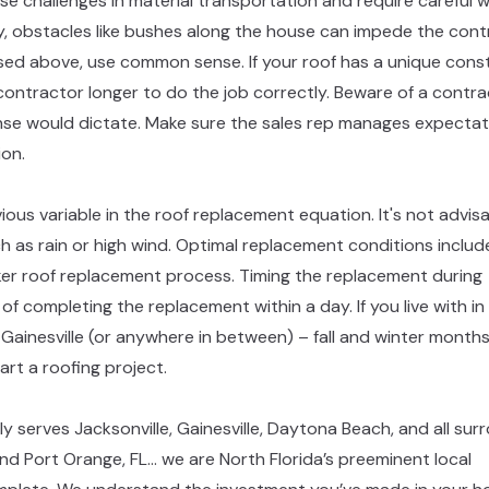
e challenges in material transportation and require careful w
y, obstacles like bushes along the house can impede the cont
ussed above, use common sense. If your roof has a unique cons
ng contractor longer to do the job correctly. Beware of a contr
se would dictate. Make sure the sales rep manages expectat
‌ ‍​‌ ‌​​‍‌‍‌ ​​‌‍‌‌‌ ​‍‌ ​ ‌ ​​‌‍‌‌‌‍​ ‌ ‌​‌‍‍‌‌ ‌‍‌‍‌‌​ ‌‌ ​​‌ ‌‌‌‍​‍‌‍ ​‌‍‍‌‌ ​ ‌‍‍​‌‍‌‌‌‍‌​​‍​‍‌ ‌
ous variable in the roof replacement equation. It's not advis
h as rain or high wind. Optimal replacement conditions includ
icker roof replacement process. Timing the replacement during
of completing the replacement within a day. If you live with in
 Gainesville (or anywhere in between) – fall and winter month
‌‍‍ ‌‍‌‌​‍‌‍‌ ‌​‌ ‍‌‌ ​​‌‍‌‌​ ‌‌‍​‍‌‍ ​‌‍ ‌‍‌ ​‍‌‍‌ ​​‌‍​‌‌ ‌​‌‍‍​​ ‌‌ ​‍‌‍‍‌‌‍​ ‌‍‍​‌‌‌​‌‍‌‌‌ ‍​‌ ‌​​‍‌‌​ ‌‌‌​​‍‌‌ ‌‍‍ ‌‍‌‌‌ ‍‌​‍‌‌​ ​ ‌​‌​​‍‌‌​ ​ ‌​‌​​‍‌‌​ ​‍​ ​‍​ ​‍​ ‍‌​ ‌​​ ‍​​ ‌‍​ ​​​ ‍‌​ ‌‌​ ​ ​ ‌ ‌‍​ ‌‍​‍​‍‌‌​ ​‍​ ​‍​‍‌‌​ ‌‌‌​‌​​‍ ‍‌‍​ ‌‍‍​‌‍‍‌‌‍ ​‌‍‌​‌ ​‍‌‍‌‌‌‍ ‍​‍‌‌​ ‌‌‌​​‍‌‌ ‌‍‍ ‌‍‌‌‌ ‍‌​‍‌‌​ ​ ‌​‌​​‍‌‌​ ​ ‌​‌​​‍‌‌​ ​‍​ ​‍‌‍​ ​ ‌ ​ ​ ​ ​ ​ ‌​​ ‍​​ ‍​​ ‌ ‌‍​ ​ ​​​ ​‍‌‍‌‍​‍‌‌​ ​‍​ ​‍​‍‌‌​ ‌‌‌​‌​​‍ ‍‌ ‌​‌‍‌‌‌ ‍​‌ ‌​​‍‌‍‌ ​​‌‍‌‌‌ ​‍‌ ​ ‌ ​​‌‍‌‌‌‍​ ‌ ‌​‌‍‍‌‌ ‌‍‌‍‌‌​ ‌‌ ​​‌ ‌‌‌‍​‍‌‍ ​‌‍‍‌‌ ​ ‌‍‍​‌‍‌‌‌‍‌​​‍​‍‌ ‌
ly serves Jacksonville, Gainesville, Daytona Beach, and all sur
and Port Orange, FL… we are North Florida’s preeminent local