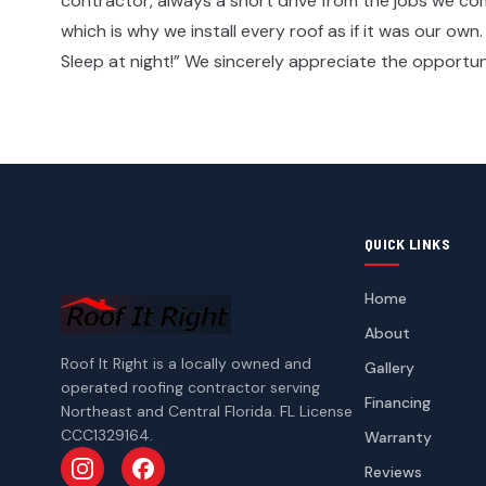
contractor, always a short drive from the jobs we c
which is why we install every roof as if it was our own
Sleep at night!” We sincerely appreciate the opportunity to earn your business!​​​​‌ ‍ ​‍​‍‌‍ ‌ ​‍‌‍‍‌‌‍‌ ‌‍‍‌‌‍ ‍​‍​‍​ ‍‍​‍​‍‌ ​ ‌‍​‌‌‍ ‍‌‍‍‌‌ ‌​‌ ‍‌​‍ ‍‌‍‍‌‌‍ ​‍​‍​‍ ​​‍​‍‌‍‍​‌ ​‍‌‍‌‌‌‍‌‍​‍​‍​ ‍‍​‍​‍‌‍‍​‌ ‌​‌ ‌​‌ ​​​ ‍‍​‍ ​‍ ‌‍ ​‌‍ ‌‍​ ‌‍​‌‌‍ ​‌‍‍​‌‍ ‌ ​ ‌ ‌​​ ‍‍​ ​ ​ ​ ​ ​ ​ ​ ​‍ ‌‍‍‌‌‍ ‍‌ ‌​‌‍‌‌‌‍ ‍‌ ‌​​‍ ‌‍‌‌‌‍‌​‌‍‍‌‌ ‌​​‍ ‌‍ ‌‌‍ ‌‍‌​‌‍‌‌​ ‌‌ ​​‌ ​‍‌‍‌‌‌ ​ ‌‍‌‌‌‍ ‍‌ ‌​‌‍​‌‌ ‌​‌‍‍‌‌‍ ‌‍ ‍​ ‍ ‌‍‍‌‌‍‌​​ ‌‌‍​‍‌‍ ​‌‍ ‌‍‌ ​‍ ‌‌ ‌ ‌ ​​​‍ ‌‌‍‍​‌‍ ‌ ‌ ​‍ ‌‌‍ ​‌‍ ‌‍ ‍‌‍‌ ​‍ ‌‌‍‌​‌‍ ‌‍‌‌‌ ​ ​‍ ‌‌‍​‌​‍ ‌‌ ​‍‌‍ ‌‍ ‌‍‌‍​‍ ‌‌ ​‍‌‍‌‌‌ ​​‌‍ ​‌‍​‌‌‍​ ‌‍‌‌‌‍ ‌‌‍‌‌‌‍ ‍‌ ‌​​‍ ‌‌ ‌​‌‍​‌‌‍‍ ‌‍‌‌​ ‍ ‌ ‌​‌ ‍‌‌ ​​‌‍‌‌​ ‌‌‍​‍‌‍ ​‌‍ ‌‍‌ ​ ‍ ‌ ​​‌‍​‌‌ ‌​‌‍‍​​ ‌‌ ​‍‌‍‍‌‌‍​ ‌‍‍​‌‌‌​‌‍‌‌‌ ‍​‌ ‌​​‍‌‌​ ‌‌‌​​‍‌‌ ‌‍‍ ‌‍‌‌‌ ‍‌​‍‌‌​ ​ ‌​‌​​‍‌‌​ ​ ‌​‌​​‍‌‌​ ​‍​ ​‍​ ‍​‌‍​‍​ ‌ ​ ‌‌​ ‌‍​ ‍​‌‍​‌‌‍‌‌‌‍‌‍​ ​​​ ​‌​ ​​​‍‌‌​ ​‍​ ​‍​‍‌‌​ ‌‌‌​‌​​‍ ‍‌‍​ ‌‍‍​‌‍‍‌‌‍ ​‌‍‌​‌ ​‍‌‍‌‌‌‍ ‍​‍‌‌​ ‌‌‌​​‍‌‌ ‌‍‍ ‌‍‌‌‌ ‍‌​‍‌‌​ ​ ‌​‌​​‍‌‌​ ​ ‌​‌​​‍‌‌​ ​‍​ ​‍‌‍​‌​ ‍​‌‍‌‌‌‍​‍​ ‍​​ ‌‌‌‍​‍‌‍​ ​ ‌‌​ ‍‌‌‍​ ​ ‍​​‍‌‌​ ​‍​ ​‍​‍‌‌​ ‌‌‌​‌​​‍ ‍‌ ‌​‌‍‌‌‌ ‍​‌ ‌​​ ‌‍​‍‌‍​‌‌ ​ ‌‍‌‌‌‌‌‌‌ ​‍‌‍ ​​ ‌‌‍‍​‌ ‌​‌ ‌​‌ ​​​‍‌‌​ ​ ‌​​‌​‍‌‌​ ​‍‌​‌‍​‍‌‌​ ​‍‌​‌‍‌‍ ​‌‍ ‌‍​ ‌‍​‌‌‍ ​‌‍‍​‌‍ ‌ ​ ‌ ‌​​‍‌‌​ ​ ‌​​‌​ ​ ​ ​ ​ ​ ​ ​ ​‍‌‍‌‍‍‌‌‍‌​​ ‌‌‍​‍‌‍ ​‌‍ ‌‍‌ ​‍ ‌‌ ‌ ‌ ​​​‍ ‌‌‍‍​‌‍ ‌ ‌ ​‍ ‌‌‍ ​‌‍ ‌‍ ‍‌‍‌ ​‍ ‌‌‍‌​‌‍ ‌‍‌‌‌ ​ ​‍ ‌‌‍
QUICK LINKS
Home
About
Roof It Right is a locally owned and
Gallery
operated roofing contractor serving
Financing
Northeast and Central Florida. FL License
CCC1329164.
Warranty
Reviews
Follow us on Instagram
Follow us on Facebook