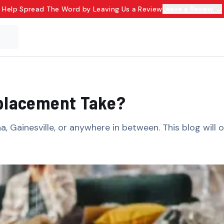
Help Spread The Word by Leaving Us a Review
Leave a Review →
​‍‌​‌‍​‍‌‌​ ​‍‌​‌‍‌‍ ​‌‍ ‌‍​ ‌‍​‌‌‍ ​‌‍‍​‌‍ ‌ ​ ‌ ‌​​‍‌‌​ ​ ‌​​‌​ ​ ​ ​ ​ ​ ​ ​ ​‍‌‍‌‍‍‌‌‍‌​​ ‌‌‍​‍‌‍ ​‌‍ ‌‍‌ ​‍ ‌‌ ‌ ‌ ​​​‍ ‌‌‍‍​‌‍ ‌ ‌ ​‍ ‌‌‍ ​‌‍ ‌‍ ‍‌‍‌ ​‍ ‌‌‍‌​‌‍ ‌‍‌‌‌ ​ ​‍ ‌‌‍​‌​‍ ‌‌ ​‍‌‍ ‌‍ ‌‍‌‍​‍ ‌‌ ​‍‌‍‌‌‌ ​​‌‍ ​‌‍​‌‌‍​ ‌‍‌‌‌‍ ‌‌‍‌‌‌‍ ‍‌ ‌​​‍ ‌‌ ‌​‌‍​‌‌‍‍ ‌‍‌‌​‍‌‍‌ ‌​‌ ‍‌‌ ​​‌‍‌‌​ ‌‌‍​‍‌‍ ​‌‍ ‌‍‌ ​‍‌‍‌ ​​‌‍​‌‌ ‌​‌‍‍​​ ‌‌ ‌​‌‍‍‌‌ ‌​‌‍ ​‌‍‌‌​‍‌‍‌ ​​‌‍‌‌‌ ​‍‌ ​ ‌ ​​‌‍‌‌‌‍​ ‌ ‌​‌‍‍‌‌ ‌‍‌‍‌‌​ ‌‌ ​​‌ ‌‌‌‍​‍‌‍ ​‌‍‍‌‌ ​ ‌‍‍​‌‍‌‌‌‍‌​​‍​‍‌ ‌
na, Gainesville, or anywhere in between. This blog will o