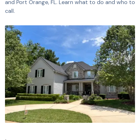
and Port Orange, FL. Learn what to do and who to
call.​​​​‌ ‍ ​‍​‍‌‍ ‌ ​‍‌‍‍‌‌‍‌ ‌‍‍‌‌‍ ‍​‍​‍​ ‍‍​‍​‍‌ ​ ‌‍​‌‌‍ ‍‌‍‍‌‌ ‌​‌ ‍‌​‍ ‍‌‍‍‌‌‍ ​‍​‍​‍ ​​‍​‍‌‍‍​‌ ​‍‌‍‌‌‌‍‌‍​‍​‍​ ‍‍​‍​‍‌‍‍​‌ ‌​‌ ‌​‌ ​​​ ‍‍​‍ ​‍ ‌‍ ​‌‍ ‌‍​ ‌‍​‌‌‍ ​‌‍‍​‌‍ ‌ ​ ‌ ‌​​ ‍‍​ ​ ​ ​ ​ ​ ​ ​ ​‍ ‌‍‍‌‌‍ ‍‌ ‌​‌‍‌‌‌‍ ‍‌ ‌​​‍ ‌‍‌‌‌‍‌​‌‍‍‌‌ ‌​​‍ ‌‍ ‌‌‍ ‌‍‌​‌‍‌‌​ ‌‌ ​​‌ ​‍‌‍‌‌‌ ​ ‌‍‌‌‌‍ ‍‌ ‌​‌‍​‌‌ ‌​‌‍‍‌‌‍ ‌‍ ‍​ ‍ ‌‍‍‌‌‍‌​​ ‌‌‍​‍‌‍ ​‌‍ ‌‍‌ ​‍ ‌‌‍‌‌‌‍ ‌‌‍‌‌‌ ​‍‌‍‌ ‌‍‌‌‌‍ ‍‌‍​ ‌ ‍‌​‍ ‌‌ ​‍‌‍ ‌‍ ‌‍‌‍​‍ ‌‌ ​‍‌‍‌‌‌ ​​‌‍​‌‌‍‍‌‌ ​‍​ ‍ ‌ ‌​‌ ‍‌‌ ​​‌‍‌‌​ ‌‌‍​‍‌‍ ​‌‍ ‌‍‌ ​ ‍ ‌ ​​‌‍​‌‌ ‌​‌‍‍​​ ‌‌‍‌​‌‍‌‌‌ ​ ‌‍​ ‌ ​‍‌‍‍‌‌ ​​‌ ‌​‌‍‍‌‌‍ ‌‍ ‍​ ‌‍​‍‌‍​‌‌ ​ ‌‍‌‌‌‌‌‌‌ ​‍‌‍ ​​ ‌‌‍‍​‌ ‌​‌ ‌​‌ ​​​‍‌‌​ ​ ‌​​‌​‍‌‌​ ​‍‌​‌‍​‍‌‌​ ​‍‌​‌‍‌‍ ​‌‍ ‌‍​ ‌‍​‌‌‍ ​‌‍‍​‌‍ ‌ ​ ‌ ‌​​‍‌‌​ ​ ‌​​‌​ ​ ​ ​ ​ ​ ​ ​ ​‍‌‍‌‍‍‌‌‍‌​​ ‌‌‍​‍‌‍ ​‌‍ ‌‍‌ ​‍ ‌‌‍‌‌‌‍ ‌‌‍‌‌‌ ​‍‌‍‌ ‌‍‌‌‌‍ ‍‌‍​ ‌ ‍‌​‍ ‌‌ ​‍‌‍ ‌‍ ‌‍‌‍​‍ ‌‌ ​‍‌‍‌‌‌ ​​‌‍​‌‌‍‍‌‌ ​‍​‍‌‍‌ ‌​‌ ‍‌‌ ​​‌‍‌‌​ ‌‌‍​‍‌‍ ​‌‍ ‌‍‌ ​‍‌‍‌ ​​‌‍​‌‌ ‌​‌‍‍​​ ‌‌‍‌​‌‍‌‌‌ ​ ‌‍​ ‌ ​‍‌‍‍‌‌ ​​‌ ‌​‌‍‍‌‌‍ ‌‍ ‍​‍‌‍‌ ​​‌‍‌‌‌ ​‍‌ ​ ‌ ​​‌‍‌‌‌‍​ ‌ ‌​‌‍‍‌‌ ‌‍‌‍‌‌​ ‌‌ ​​‌ ‌‌‌‍​‍‌‍ ​‌‍‍‌‌ ​ ‌‍‍​‌‍‌‌‌‍‌​​‍​‍‌ ‌