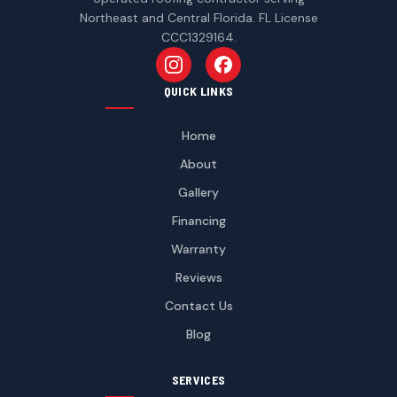
Northeast and Central Florida. FL License
CCC1329164.
Follow us on Instagram
Follow us on Facebook
QUICK LINKS
Home
About
Gallery
Financing
Warranty
Reviews
Contact Us
Blog
SERVICES