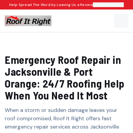
Help Spread The Word by Leaving Us a Review
Leave a Review →
Emergency Roof Repair in
Jacksonville & Port
Orange: 24/7 Roofing Help
When You Need It Most​​​​‌ ‍ ​‍​‍‌‍ ‌ ​‍‌‍‍‌‌‍‌ ‌‍‍‌‌‍ ‍​‍​‍​ ‍‍​‍​‍‌ ​ ‌‍​‌‌‍ ‍‌‍‍‌‌ ‌​‌ ‍‌​‍ ‍‌‍‍‌‌‍ ​‍​‍​‍ ​​‍​‍‌‍‍​‌ ​‍‌‍‌‌‌‍‌‍​‍​‍​ ‍‍​‍​‍‌‍‍​‌ ‌​‌ ‌​‌ ​​​ ‍‍​‍ ​‍ ‌‍ ​‌‍ ‌‍​ ‌‍​‌‌‍ ​‌‍‍​‌‍ ‌ ​ ‌ ‌​​ ‍‍​ ​ ​ ​ ​ ​ ​ ​ ​‍ ‌‍‍‌‌‍ ‍‌ ‌​‌‍‌‌‌‍ ‍‌ ‌​​‍ ‌‍‌‌‌‍‌​‌‍‍‌‌ ‌​​‍ ‌‍ ‌‌‍ ‌‍‌​‌‍‌‌​ ‌‌ ​​‌ ​‍‌‍‌‌‌ ​ ‌‍‌‌‌‍ ‍‌ ‌​‌‍​‌‌ ‌​‌‍‍‌‌‍ ‌‍ ‍​ ‍ ‌‍‍‌‌‍‌​​ ‌‌‍​‍‌‍ ​‌‍ ‌‍‌ ​‍ ‌‌‍‌‌‌‍ ‌‌‍‌‌‌ ​‍‌‍‌ ‌‍‌‌‌‍ ‍‌‍​ ‌ ‍‌​‍ ‌‌ ​‍‌‍ ‌‍ ‌‍‌‍​‍ ‌‌ ​‍‌‍‌‌‌ ​​‌‍​‌‌‍‍‌‌ ​‍​ ‍ ‌ ‌​‌ ‍‌‌ ​​‌‍‌‌​ ‌‌‍​‍‌‍ ​‌‍ ‌‍‌ ​ ‍ ‌ ​​‌‍​‌‌ ‌​‌‍‍​​ ‌‌ ‌​‌‍‍‌‌ ‌​‌‍ ​‌‍‌‌​ ‌‍​‍‌‍​‌‌ ​ ‌‍‌‌‌‌‌‌‌ ​‍‌‍ ​​ ‌‌‍‍​‌ ‌​‌ ‌​‌ ​​​‍‌‌​ ​ ‌​​‌​‍‌‌​ ​‍‌​‌‍​‍‌‌​ ​‍‌​‌‍‌‍ ​‌‍ ‌‍​ ‌‍​‌‌‍ ​‌‍‍​‌‍ ‌ ​ ‌ ‌​​‍‌‌​ ​ ‌​​‌​ ​ ​ ​ ​ ​ ​ ​ ​‍‌‍‌‍‍‌‌‍‌​​ ‌‌‍​‍‌‍ ​‌‍ ‌‍‌ ​‍ ‌‌‍‌‌‌‍ ‌‌‍‌‌‌ ​‍‌‍‌ ‌‍‌‌‌‍ ‍‌‍​ ‌ ‍‌​‍ ‌‌ ​‍‌‍ ‌‍ ‌‍‌‍​‍ ‌‌ ​‍‌‍‌‌‌ ​​‌‍​‌‌‍‍‌‌ ​‍​‍‌‍‌ ‌​‌ ‍‌‌ ​​‌‍‌‌​ ‌‌‍​‍‌‍ ​‌‍ ‌‍‌ ​‍‌‍‌ ​​‌‍​‌‌ ‌​‌‍‍​​ ‌‌ ‌​‌‍‍‌‌ ‌​‌‍ ​‌‍‌‌​‍‌‍‌ ​​‌‍‌‌‌ ​‍‌ ​ ‌ ​​‌‍‌‌‌‍​ ‌ ‌​‌‍‍‌‌ ‌‍‌‍‌‌​ ‌‌ ​​‌ ‌‌‌‍​‍‌‍ ​‌‍‍‌‌ ​ ‌‍‍​‌‍‌‌‌‍‌​​‍​‍‌ ‌
When a storm or sudden damage leaves your
roof compromised, Roof It Right offers fast
emergency repair services across Jacksonville