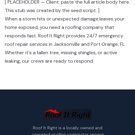
[ PLACEHOLDER — Client: paste the full article body here.
This stub was created by the seed script. ]​​​​‌ ‍ ​‍​‍‌‍ ‌ ​‍‌‍‍‌‌‍‌ ‌‍‍‌‌‍ ‍​‍​‍​ ‍‍​‍​‍‌ ​ ‌‍​‌‌‍ ‍‌‍‍‌‌ ‌​‌ ‍‌​‍ ‍‌‍‍‌‌‍ ​‍​‍​‍ ​​‍​‍‌‍‍​‌ ​‍‌‍‌‌‌‍‌‍​‍​‍​ ‍‍​‍​‍‌‍‍​‌ ‌​‌ ‌​‌ ​​​ ‍‍​‍ ​‍ ‌‍ ​‌‍ ‌‍​ ‌‍​‌‌‍ ​‌‍‍​‌‍ ‌ ​ ‌ ‌​​ ‍‍​ ​ ​ ​ ​ ​ ​ ​ ​‍ ‌‍‍‌‌‍ ‍‌ ‌​‌‍‌‌‌‍ ‍‌ ‌​​‍ ‌‍‌‌‌‍‌​‌‍‍‌‌ ‌​​‍ ‌‍ ‌‌‍ ‌‍‌​‌‍‌‌​ ‌‌ ​​‌ ​‍‌‍‌‌‌ ​ ‌‍‌‌‌‍ ‍‌ ‌​‌‍​‌‌ ‌​‌‍‍‌‌‍ ‌‍ ‍​ ‍ ‌‍‍‌‌‍‌​​ ‌‌‍​‍‌‍ ​‌‍ ‌‍‌ ​‍ ‌‌‍‌‌‌‍ ‌‌‍‌‌‌ ​‍‌‍‌ ‌‍‌‌‌‍ ‍‌‍​ ‌ ‍‌​‍ ‌‌ ​‍‌‍ ‌‍ ‌‍‌‍​‍ ‌‌ ​‍‌‍‌‌‌ ​​‌‍​‌‌‍‍‌‌ ​‍​ ‍ ‌ ‌​‌ ‍‌‌ ​​‌‍‌‌​ ‌‌‍​‍‌‍ ​‌‍ ‌‍‌ ​ ‍ ‌ ​​‌‍​‌‌ ‌​‌‍‍​​ ‌‌ ​‍‌‍‍‌‌‍​ ‌‍‍​‌‌‌​‌‍‌‌‌ ‍​‌ ‌​​‍‌‌​ ‌‌‌​​‍‌‌ ‌‍‍ ‌‍‌‌‌ ‍‌​‍‌‌​ ​ ‌​‌​​‍‌‌​ ​ ‌​‌​​‍‌‌​ ​‍​ ​‍‌‍‌‌​ ‌​​ ​‌​ ‌​​ ‍​​ ​‍‌‍‌​​ ‌​​ ‌‍‌‍​‌​ ‌‌​ ​‍​‍‌‌​ ​‍​ ​‍​‍‌‌​ ‌‌‌​‌​​‍ ‍‌‍​ ‌‍‍​‌‍‍‌‌‍ ​‌‍‌​‌ ​‍‌‍‌‌‌‍ ‍​‍‌‌​ ‌‌‌​​‍‌‌ ‌‍‍ ‌‍‌‌‌ ‍‌​‍‌‌​ ​ ‌​‌​​‍‌‌​ ​ ‌​‌​​‍‌‌​ ​‍​ ​‍​ ​‍‌‍​‍​ ​ ‌‍‌‌‌‍‌‍​ ‌‍​ ‌ ​ ‍​​ ‌​​ ​‌​ ​‍​ ​‌​‍‌‌​ ​‍​ ​‍​‍‌‌​ ‌‌‌​‌​​‍ ‍‌ ‌​‌‍‌‌‌ ‍​‌ ‌​​ ‌‍​‍‌‍​‌‌ ​ ‌‍‌‌‌‌‌‌‌ ​‍‌‍ ​​ ‌‌‍‍​‌ ‌​‌ ‌​‌ ​​​‍‌‌​ ​ ‌​​‌​‍‌‌​ ​‍‌​‌‍​‍‌‌​ ​‍‌​‌‍‌‍ ​‌‍ ‌‍​ ‌‍​‌‌‍ ​‌‍‍​‌‍ ‌ ​ ‌ ‌​​‍‌‌​ ​ ‌​​‌​ ​ ​ ​ ​ ​ ​ ​ ​‍‌‍‌‍‍‌‌‍‌​​ ‌‌‍​‍‌‍ ​‌‍ ‌‍‌ ​‍ ‌‌‍‌‌‌‍ ‌‌‍‌‌‌ ​‍‌‍‌ ‌‍‌‌‌‍ ‍‌‍​ ‌ ‍‌​‍ ‌‌ ​‍‌‍ ‌‍ ‌‍‌‍​‍ ‌‌ ​‍‌‍‌‌‌ ​​‌‍​‌‌‍‍‌‌ ​‍​‍‌‍‌ ‌​‌ ‍‌‌ ​​‌‍‌‌​ ‌‌‍​‍‌‍ ​‌‍ ‌‍‌ ​‍‌‍‌ ​​‌‍​‌‌ ‌​‌‍‍​​ ‌‌ ​‍‌‍‍‌‌‍​ ‌‍‍​‌‌‌​‌‍‌‌‌ ‍​‌ ‌​​‍‌‌​ ‌‌‌​​‍‌‌ ‌‍‍ ‌‍‌‌‌ ‍‌​‍‌‌​ ​ ‌​‌​​‍‌‌​ ​ ‌​‌​​‍‌‌​ ​‍​ ​‍‌‍‌‌​ ‌​​ ​‌​ ‌​​ ‍​​ ​‍‌‍‌​​ ‌​​ ‌‍‌‍​‌​ ‌‌​ ​‍​‍‌‌​ ​‍​ ​‍​‍‌‌​ ‌‌‌​‌​​‍ ‍‌‍​ ‌‍‍​‌‍‍‌‌‍ ​‌‍‌​‌ ​‍‌‍‌‌‌‍ ‍​‍‌‌​ ‌‌‌​​‍‌‌ ‌‍‍ ‌‍‌‌‌ ‍‌​‍‌‌​ ​ ‌​‌​​‍‌‌​ ​ ‌​‌​​‍‌‌​ ​‍​ ​‍​ ​‍‌‍​‍​ ​ ‌‍‌‌‌‍‌‍​ ‌‍​ ‌ ​ ‍​​ ‌​​ ​‌​ ​‍​ ​‌​‍‌‌​ ​‍​ ​‍​‍‌‌​ ‌‌‌​‌​​‍ ‍‌ ‌​‌‍‌‌‌ ‍​‌ ‌​​‍‌‍‌ ​​‌‍‌‌‌ ​‍‌ ​ ‌ ​​‌‍‌‌‌‍​ ‌ ‌​‌‍‍‌‌ ‌‍‌‍‌‌​ ‌‌ ​​‌ ‌‌‌‍​‍‌‍ ​‌‍‍‌‌ ​ ‌‍‍​‌‍‌‌‌‍‌​​‍​‍‌ ‌
When a storm hits or unexpected damage leaves your
home exposed, you need a roofing company that
responds fast. Roof It Right provides 24/7 emergency
roof repair services in Jacksonville and Port Orange, FL.
Whether it's a fallen tree, missing shingles, or active
leaking, our crews are ready to respond.​​​​‌ ‍ ​‍​‍‌‍ ‌ ​‍‌‍‍‌‌‍‌ ‌‍‍‌‌‍ ‍​‍​‍​ ‍‍​‍​‍‌ ​ ‌‍​‌‌‍ ‍‌‍‍‌‌ ‌​‌ ‍‌​‍ ‍‌‍‍‌‌‍ ​‍​‍​‍ ​​‍​‍‌‍‍​‌ ​‍‌‍‌‌‌‍‌‍​‍​‍​ ‍‍​‍​‍‌‍‍​‌ ‌​‌ ‌​‌ ​​​ ‍‍​‍ ​‍ ‌‍ ​‌‍ ‌‍​ ‌‍​‌‌‍ ​‌‍‍​‌‍ ‌ ​ ‌ ‌​​ ‍‍​ ​ ​ ​ ​ ​ ​ ​ ​‍ ‌‍‍‌‌‍ ‍‌ ‌​‌‍‌‌‌‍ ‍‌ ‌​​‍ ‌‍‌‌‌‍‌​‌‍‍‌‌ ‌​​‍ ‌‍ ‌‌‍ ‌‍‌​‌‍‌‌​ ‌‌ ​​‌ ​‍‌‍‌‌‌ ​ ‌‍‌‌‌‍ ‍‌ ‌​‌‍​‌‌ ‌​‌‍‍‌‌‍ ‌‍ ‍​ ‍ ‌‍‍‌‌‍‌​​ ‌‌‍​‍‌‍ ​‌‍ ‌‍‌ ​‍ ‌‌‍‌‌‌‍ ‌‌‍‌‌‌ ​‍‌‍‌ ‌‍‌‌‌‍ ‍‌‍​ ‌ ‍‌​‍ ‌‌ ​‍‌‍ ‌‍ ‌‍‌‍​‍ ‌‌ ​‍‌‍‌‌‌ ​​‌‍​‌‌‍‍‌‌ ​‍​ ‍ ‌ ‌​‌ ‍‌‌ ​​‌‍‌‌​ ‌‌‍​‍‌‍ ​‌‍ ‌‍‌ ​ ‍ ‌ ​​‌‍​‌‌ ‌​‌‍‍​​ ‌‌ ​‍‌‍‍‌‌‍​ ‌‍‍​‌‌‌​‌‍‌‌‌ ‍​‌ ‌​​‍‌‌​ ‌‌‌​​‍‌‌ ‌‍‍ ‌‍‌‌‌ ‍‌​‍‌‌​ ​ ‌​‌​​‍‌‌​ ​ ‌​‌​​‍‌‌​ ​‍​ ​‍‌‍​‌‌‍​‌​ ‌ ​ ‌ ‌‍‌‌​ ‌‌​ ‌‍‌‍​‌​ ‌​​ ‍‌‌‍‌​​ ‍‌​‍‌‌​ ​‍​ ​‍​‍‌‌​ ‌‌‌​‌​​‍ ‍‌‍​ ‌‍‍​‌‍‍‌‌‍ ​‌‍‌​‌ ​‍‌‍‌‌‌‍ ‍​‍‌‌​ ‌‌‌​​‍‌‌ ‌‍‍ ‌‍‌‌‌ ‍‌​‍‌‌​ ​ ‌​‌​​‍‌‌​ ​ ‌​‌​​‍‌‌​ ​‍​ ​‍‌‍​‍‌‍​‍​ ​​‌‍‌​​ ​ ​ ‍​​ ‌‍​ ​ ​ ‍​​ ‍‌​ ‌ ​ ‍‌​‍‌‌​ ​‍​ ​‍​‍‌‌​ ‌‌‌​‌​​‍ ‍‌ ‌​‌‍‌‌‌ ‍​‌ ‌​​ ‌‍​‍‌‍​‌‌ ​ ‌‍‌‌‌‌‌‌‌ ​‍‌‍ ​​ ‌‌‍‍​‌ ‌​‌ ‌​‌ ​​​‍‌‌​ ​ ‌​​‌​‍‌‌​ ​‍‌​‌‍​‍‌‌​ ​‍‌​‌‍‌‍ ​‌‍ ‌‍​ ‌‍​‌‌‍ ​‌‍‍​‌‍ ‌ ​ ‌ ‌​​‍‌‌​ ​ ‌​​‌​ ​ ​ ​ ​ ​ ​ ​ ​‍‌‍‌‍‍‌‌‍‌​​ ‌‌‍​‍‌‍ ​‌‍ ‌‍‌ ​‍ ‌‌‍‌‌‌‍ ‌‌‍‌‌‌ ​‍‌‍‌ ‌‍‌‌‌‍ ‍‌‍​ ‌ ‍‌​‍ ‌‌ ​‍‌‍ ‌‍ ‌‍‌‍​‍ ‌‌ ​‍‌‍‌‌‌ ​​‌‍​‌‌‍‍‌‌ ​‍​‍‌‍‌ ‌​‌ ‍‌‌ ​​‌‍‌‌​ ‌‌‍​‍‌‍ ​‌‍ ‌‍‌ ​‍‌‍‌ ​​‌‍​‌‌ ‌​‌‍‍​​ ‌‌ ​‍‌‍‍‌‌‍​ ‌‍‍​‌‌‌​‌‍‌‌‌ ‍​‌ ‌​​‍‌‌​ ‌‌‌​​‍‌‌ ‌‍‍ ‌‍‌‌‌ ‍‌​‍‌‌​ ​ ‌​‌​​‍‌‌​ ​ ‌​‌​​‍‌‌​ ​‍​ ​‍‌‍​‌‌‍​‌​ ‌ ​ ‌ ‌‍‌‌​ ‌‌​ ‌‍‌‍​‌​ ‌​​ ‍‌‌‍‌​​ ‍‌​‍‌‌​ ​‍​ ​‍​‍‌‌​ ‌‌‌​‌​​‍ ‍‌‍​ ‌‍‍​‌‍‍‌‌‍ ​‌‍‌​‌ ​‍‌‍‌‌‌‍ ‍​‍‌‌​ ‌‌‌​​‍‌‌ ‌‍‍ ‌‍‌‌‌ ‍‌​‍‌‌​ ​ ‌​‌​​‍‌‌​ ​ ‌​‌​​‍‌‌​ ​‍​ ​‍‌‍​‍‌‍​‍​ ​​‌‍‌​​ ​ ​ ‍​​ ‌‍​ ​ ​ ‍​​ ‍‌​ ‌ ​ ‍‌​‍‌‌​ ​‍​ ​‍​‍‌‌​ ‌‌‌​‌​​‍ ‍‌ ‌​‌‍‌‌‌ ‍​‌ ‌​​‍‌‍‌ ​​‌‍‌‌‌ ​‍‌ ​ ‌ ​​‌‍‌‌‌‍​ ‌ ‌​‌‍‍‌‌ ‌‍‌‍‌‌​ ‌‌ ​​‌ ‌‌‌‍​‍‌‍ ​‌‍‍‌‌ ​ ‌‍‍​‌‍‌‌‌‍‌​​‍​‍‌ ‌
Roof It Right is a locally owned and
operated roofing contractor serving